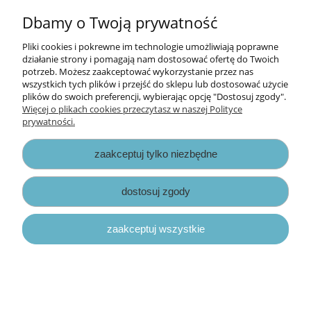
do koszyka
Dbamy o Twoją prywatność
Pliki cookies i pokrewne im technologie umożliwiają poprawne
działanie strony i pomagają nam dostosować ofertę do Twoich
potrzeb. Możesz zaakceptować wykorzystanie przez nas
wszystkich tych plików i przejść do sklepu lub dostosować użycie
plików do swoich preferencji, wybierając opcję "Dostosuj zgody".
Więcej o plikach cookies przeczytasz w naszej Polityce
prywatności.
zaakceptuj tylko niezbędne
dostosuj zgody
zaakceptuj wszystkie
tusz archiwalny Dylusions Archival Ink -
zestaw mini kit #8
66,00 zł