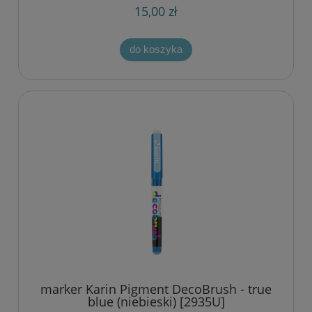
15,00 zł
do koszyka
marker Karin Pigment DecoBrush - true
blue (niebieski) [2935U]