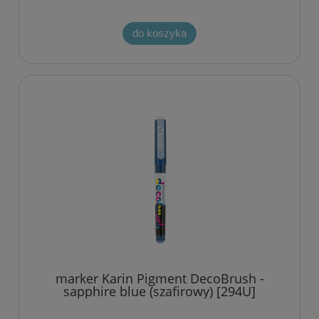
do koszyka
marker Karin Pigment DecoBrush -
sapphire blue (szafirowy) [294U]