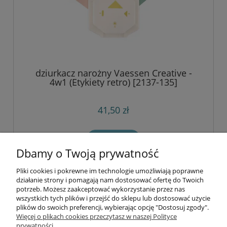
dziurkacz narożny Vaessen Creative -
4w1 (Etykiety retro) [2137-135]
41,50 zł
do koszyka
Dbamy o Twoją prywatność
Pliki cookies i pokrewne im technologie umożliwiają poprawne
Informacje
działanie strony i pomagają nam dostosować ofertę do Twoich
potrzeb. Możesz zaakceptować wykorzystanie przez nas
wszystkich tych plików i przejść do sklepu lub dostosować użycie
Opłaty i koszty dostawy
plików do swoich preferencji, wybierając opcję "Dostosuj zgody".
Więcej o plikach cookies przeczytasz w naszej Polityce
prywatności.