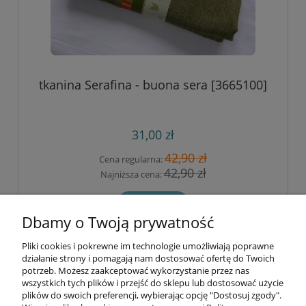
tkanina Serafina - buona sera [3665100]
31,00 zł
42,90 zł
Cena regularna:
42,90 zł
Najniższa cena:
do koszyka
Dbamy o Twoją prywatność
Pliki cookies i pokrewne im technologie umożliwiają poprawne
Informacje
działanie strony i pomagają nam dostosować ofertę do Twoich
potrzeb. Możesz zaakceptować wykorzystanie przez nas
wszystkich tych plików i przejść do sklepu lub dostosować użycie
Opłaty i koszty dostawy
plików do swoich preferencji, wybierając opcję "Dostosuj zgody".