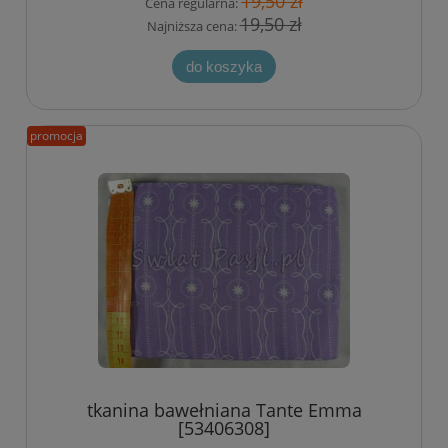
19,50 zł
Cena regularna:
19,50 zł
Najniższa cena:
do koszyka
promocja
tkanina bawełniana Tante Emma
[53406308]