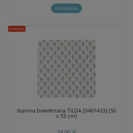
do koszyka
promocja
tkanina bawełniana TILDA [0481433] (50
x 55 cm)
18,00 zł