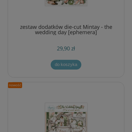
zestaw dodatków die-cut Mintay - the
wedding day [ephemera]
29,90 zł
do koszyka
nowość