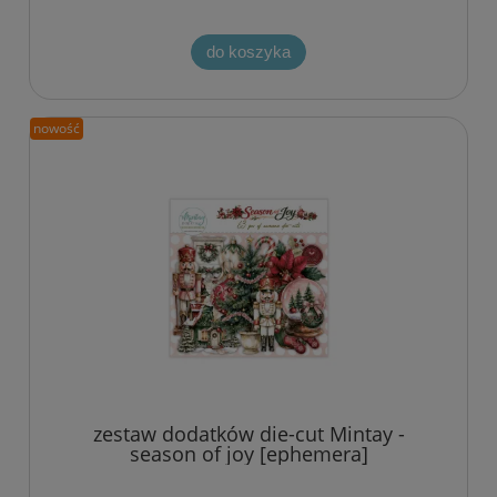
do koszyka
nowość
zestaw dodatków die-cut Mintay -
season of joy [ephemera]