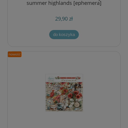
summer highlands [ephemera]
29,90 zł
do koszyka
nowość