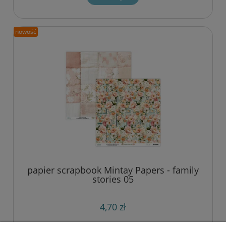
nowość
papier scrapbook Mintay Papers - family
stories 05
4,70 zł