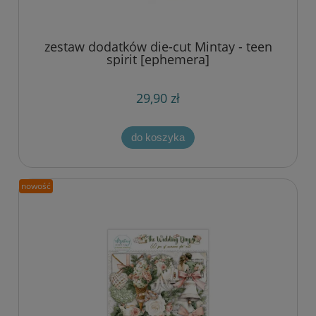
zestaw dodatków die-cut Mintay - teen
spirit [ephemera]
29,90 zł
do koszyka
nowość