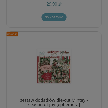
29,90 zł
do koszyka
nowość
zestaw dodatków die-cut Mintay -
season of joy [ephemera]