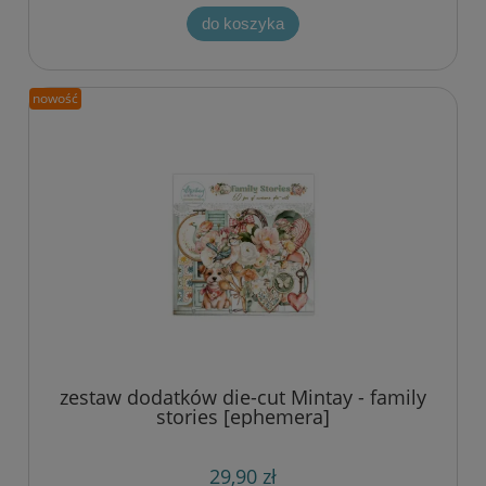
do koszyka
nowość
zestaw dodatków die-cut Mintay - family
stories [ephemera]
29,90 zł