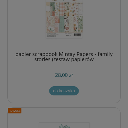
papier scrapbook Mintay Papers - family
stories (zestaw papierów
uzupełniających) 15,2x20,3 cm
[bloczek/pad]
28,00 zł
do koszyka
nowość