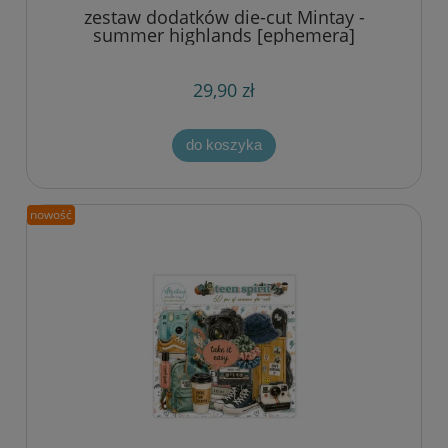
zestaw dodatków die-cut Mintay -
summer highlands [ephemera]
29,90 zł
do koszyka
nowość