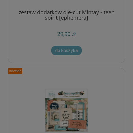
zestaw dodatków die-cut Mintay - teen
spirit [ephemera]
29,90 zł
do koszyka
nowość