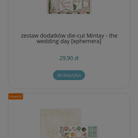
zestaw dodatków die-cut Mintay - the
wedding day [ephemera]
29,90 zł
do koszyka
nowość