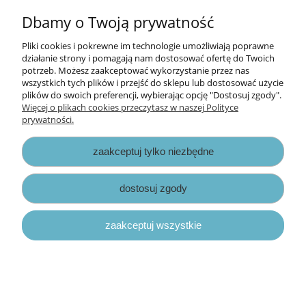
do koszyka
Dbamy o Twoją prywatność
Pliki cookies i pokrewne im technologie umożliwiają poprawne
działanie strony i pomagają nam dostosować ofertę do Twoich
nowość
potrzeb. Możesz zaakceptować wykorzystanie przez nas
wszystkich tych plików i przejść do sklepu lub dostosować użycie
plików do swoich preferencji, wybierając opcję "Dostosuj zgody".
Więcej o plikach cookies przeczytasz w naszej Polityce
prywatności.
zaakceptuj tylko niezbędne
dostosuj zgody
zaakceptuj wszystkie
papier scrapbook Mintay Papers - family
stories 06
4,70 zł