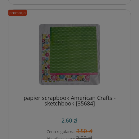
promocja
papier scrapbook American Crafts -
sketchbook [35684]
2,60 zł
3,50 zł
Cena regularna:
3,50 zł
Najniższa cena: