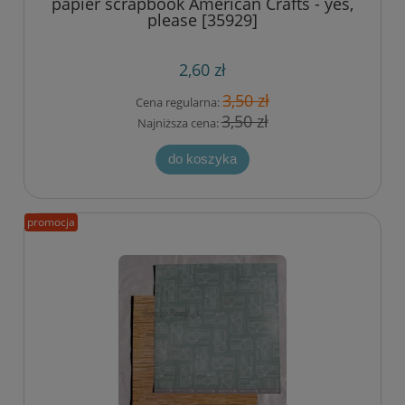
papier scrapbook American Crafts - yes,
please [35929]
2,60 zł
3,50 zł
Cena regularna:
3,50 zł
Najniższa cena:
do koszyka
promocja