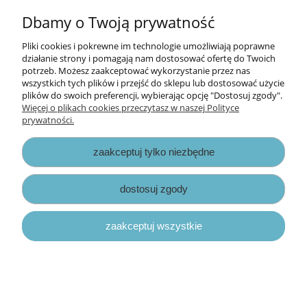
Dbamy o Twoją prywatność
papier scrapbook Basic Grey - green at
heart [gah2129]
Pliki cookies i pokrewne im technologie umożliwiają poprawne
działanie strony i pomagają nam dostosować ofertę do Twoich
potrzeb. Możesz zaakceptować wykorzystanie przez nas
2,70 zł
wszystkich tych plików i przejść do sklepu lub dostosować użycie
3,90 zł
plików do swoich preferencji, wybierając opcję "Dostosuj zgody".
Cena regularna:
Więcej o plikach cookies przeczytasz w naszej Polityce
3,90 zł
Najniższa cena:
prywatności.
do koszyka
zaakceptuj tylko niezbędne
promocja
dostosuj zgody
zaakceptuj wszystkie