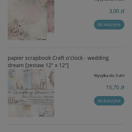
3,00 zł
do koszyka
papier scrapbook Craft o'clock - wedding
dream [zestaw 12" x 12"]
Wysyłka do:
5 dni
15,70 zł
do koszyka