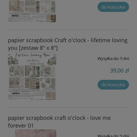
do koszyka
papier scrapbook Craft o'clock - lifetime loving
you [zestaw 8" x 8"]
Wysyłka do:
5 dni
39,00 zł
do koszyka
papier scrapbook craft o'clock - love me
forever 01
Wysyłka do:
5 dni