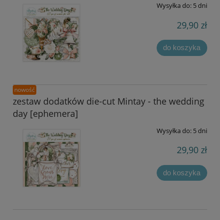
Wysyłka do:
5 dni
29,90 zł
do koszyka
nowość
zestaw dodatków die-cut Mintay - the wedding
day [ephemera]
Wysyłka do:
5 dni
29,90 zł
do koszyka