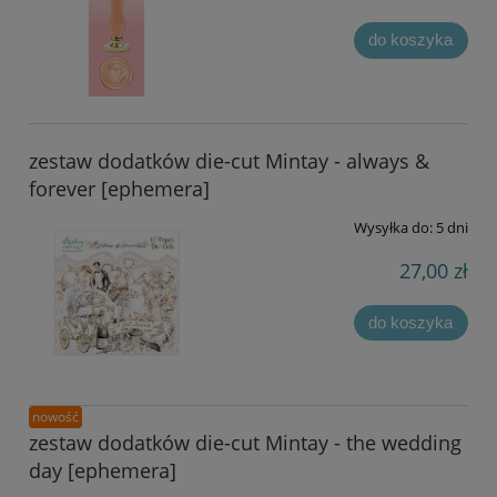
do koszyka
zestaw dodatków die-cut Mintay - always &
forever [ephemera]
Wysyłka do:
5 dni
27,00 zł
do koszyka
nowość
zestaw dodatków die-cut Mintay - the wedding
day [ephemera]