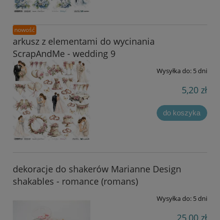
nowość
arkusz z elementami do wycinania
ScrapAndMe - wedding 9
Wysyłka do:
5 dni
5,20 zł
do koszyka
dekoracje do shakerów Marianne Design
shakables - romance (romans)
Wysyłka do:
5 dni
25,00 zł