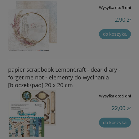
Wysyłka do:
5 dni
2,90 zł
do koszyka
papier scrapbook LemonCraft - dear diary -
forget me not - elementy do wycinania
[bloczek/pad] 20 x 20 cm
Wysyłka do:
5 dni
22,00 zł
do koszyka