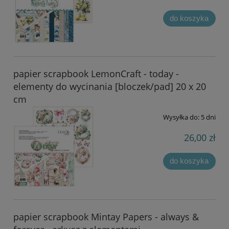
do koszyka
papier scrapbook LemonCraft - today -
elementy do wycinania [bloczek/pad] 20 x 20
cm
Wysyłka do:
5 dni
26,00 zł
do koszyka
papier scrapbook Mintay Papers - always &