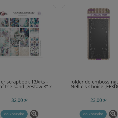
ier scrapbook 13Arts -
folder do embossing
 of the sand [zestaw 8" x
Nellie's Choice [EF3D
8"]
32,00 zł
23,00 zł
do koszyka
do koszyka