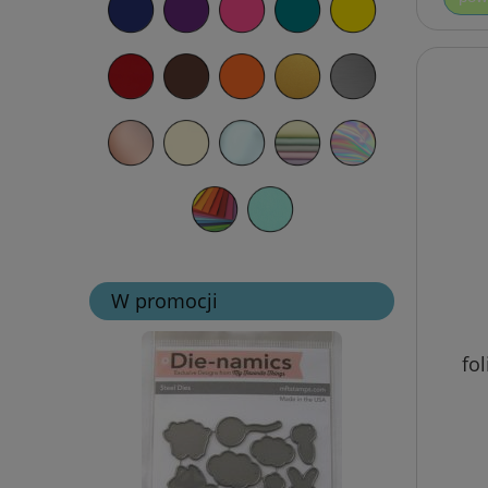
W promocji
fol