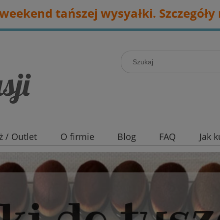
eekend tańszej wysyałki. Szczegóły 
 / Outlet
O firmie
Blog
FAQ
Jak 