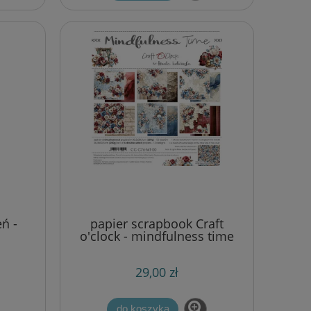
eń -
papier scrapbook Craft
o'clock - mindfulness time
[zestaw 12" x 12"]
29,00 zł
do koszyka