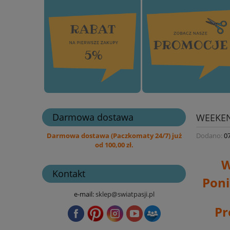
Darmowa dostawa
WEEKEN
Dodano:
0
Darmowa dostawa (Paczkomaty 24/7) już
od 100,00 zł.
W
Kontakt
Poni
e-mail:
sklep@swiatpasji.pl
Pr