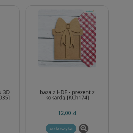
u 3D
baza z HDF - prezent z
035]
kokardą [KCh174]
12,00 zł
do koszyka