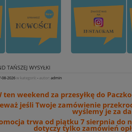
D TAŃSZEJ WYSYŁKI
7-08-2026
w kategorii:
-
autor:
admin
 ten weekend za przesyłkę do Paczkom
eważ jeśli Twoje zamówienie przekro
wyślemy je za d
omocja trwa od piątku 7 sierpnia do ni
dotyczy tylko zamówień opł