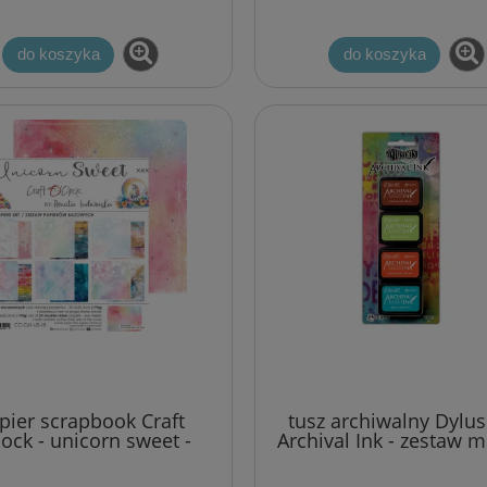
do koszyka
do koszyka
różyczki 20 szt - jasno
papier scrapbook Basic Grey
różowe
out of print [OUT-3330]
4,00 zł
2,70 zł
5,20 zł
3,90 zł
a regularna:
Cena regularna:
5,20 zł
3,90 zł
jniższa cena:
Najniższa cena:
do koszyka
do koszyka
pier scrapbook Craft
tusz archiwalny Dylu
lock - unicorn sweet -
Archival Ink - zestaw mi
taw bazowy 20x20 cm
#8