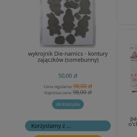
ressions -
wykrojnik Die-namics - kontury
metalowe 
ies
zajączków (somebunny)
50,00 zł
 zł
98,00 zł
Cena regularna:
Cen
 zł
98,00 zł
Najniższa cena:
Na
do koszyka
pa
o'c
Korzystamy z ...
zes