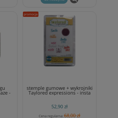
promocja
gu
stemple gumowe + wykrojniki
aze -
Taylored expressions - insta
ski)
fun
52,90 zł
68,00 zł
Cena regularna: