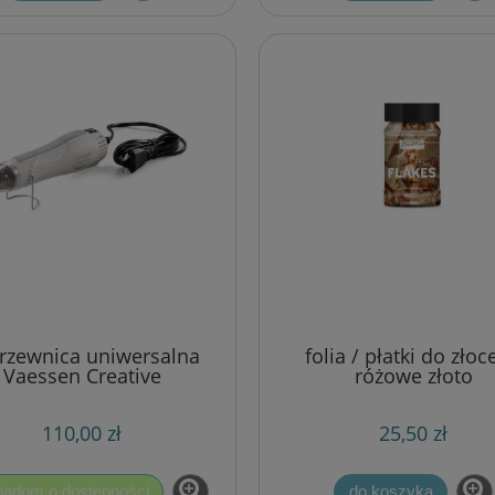
rzewnica uniwersalna
folia / płatki do złoc
Vaessen Creative
różowe złoto
110,00 zł
25,50 zł
iadom o dostępności
do koszyka