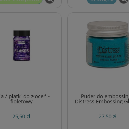
ia / płatki do złoceń -
Puder do embossin
fioletowy
Distress Embossing Gl
broken china (niebie
25,50 zł
27,50 zł