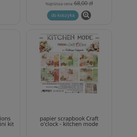
68,00 zł
Najniższa cena:
do koszyka
 -
wykrojnik Die-namics - pękata
kokardka (duża) (Jumbo Beatiful
Bow)
80,00 zł
104,00 zł
Cena regularna:
104,00 zł
Najniższa cena:
do koszyka
sions
papier scrapbook Craft
ni kit
o'clock - kitchen mode
[zestaw 8" x 8"]