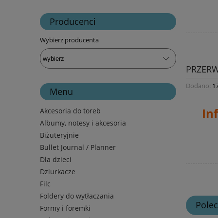
Producenci
Wybierz producenta
PRZER
Dodano:
1
Menu
In
Akcesoria do toreb
Albumy, notesy i akcesoria
Biżuteryjnie
Bullet Journal / Planner
Dla dzieci
Dziurkacze
Filc
Foldery do wytłaczania
Pole
Formy i foremki