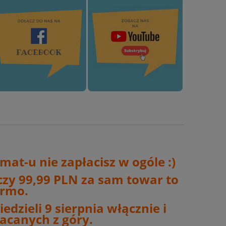
at-u nie zapłacisz w ogóle :)
czy 99,99 PLN za sam towar to
armo.
edzieli 9 sierpnia włącznie i
acanych z góry.