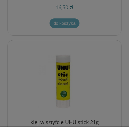
16,50 zł
do koszyka
klej w sztyfcie UHU stick 21g