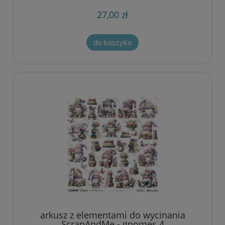
27,00 zł
do koszyka
arkusz z elementami do wycinania
ScrapAndMe - gnomes 4