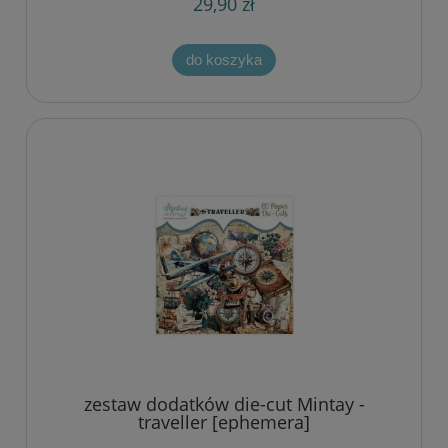
29,90 zł
do koszyka
zestaw dodatków die-cut Mintay -
traveller [ephemera]