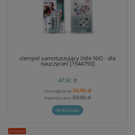
stempel samotuszujący little NIO - dla
nauczycieli [1544793]
47,92 zł
59,90 zł
Cena regularna:
59,90 zł
Najniższa cena:
do koszyka
promocja