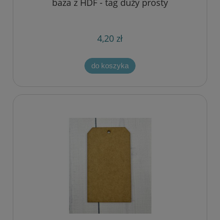
baza z HDF - tag duży prosty
4,20 zł
do koszyka