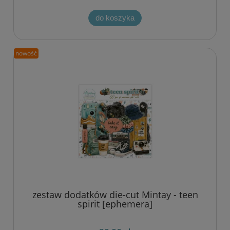
do koszyka
nowość
zestaw dodatków die-cut Mintay - teen
spirit [ephemera]