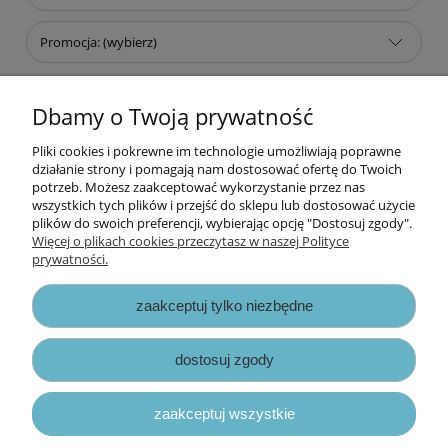
Promocja: (wybierz)
Dbamy o Twoją prywatność
Nie znaleziono produktów spełniających podane kryteria.
Pliki cookies i pokrewne im technologie umożliwiają poprawne
Informacje
działanie strony i pomagają nam dostosować ofertę do Twoich
potrzeb. Możesz zaakceptować wykorzystanie przez nas
wszystkich tych plików i przejść do sklepu lub dostosować użycie
Opłaty i koszty dostawy
plików do swoich preferencji, wybierając opcję "Dostosuj zgody".
Więcej o plikach cookies przeczytasz w naszej Polityce
prywatności.
Zniżki
zaakceptuj tylko niezbędne
Zapisy prawne
dostosuj zgody
zaakceptuj wszystkie