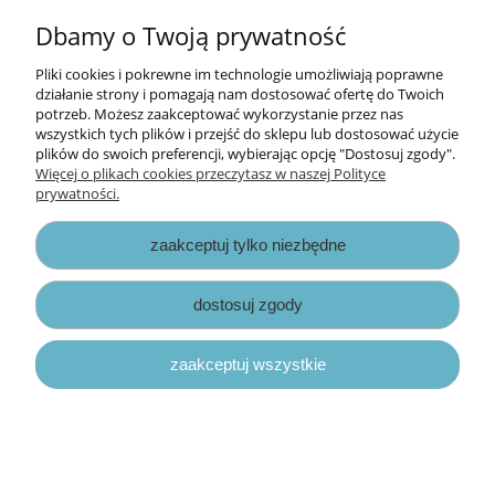
Dbamy o Twoją prywatność
Opłaty i koszty dostawy
Pliki cookies i pokrewne im technologie umożliwiają poprawne
Zniżki
działanie strony i pomagają nam dostosować ofertę do Twoich
potrzeb. Możesz zaakceptować wykorzystanie przez nas
wszystkich tych plików i przejść do sklepu lub dostosować użycie
Zapisy prawne
plików do swoich preferencji, wybierając opcję "Dostosuj zgody".
Więcej o plikach cookies przeczytasz w naszej Polityce
prywatności.
zaakceptuj tylko niezbędne
dostosuj zgody
pokaż pełną wersję strony
zaakceptuj wszystkie
Sklep internetowy Shoper.pl