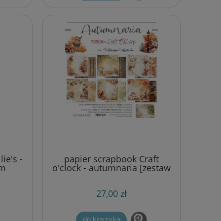
ie's -
papier scrapbook Craft
cm
o'clock - autumnaria [zestaw
12" x 12"]
27,00 zł
do koszyka