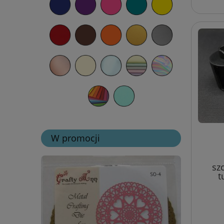
W promocji
sz
t
ergon