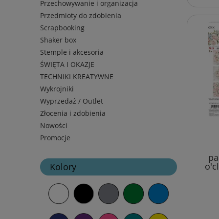
Przechowywanie i organizacja
Przedmioty do zdobienia
Scrapbooking
Shaker box
Stemple i akcesoria
ŚWIĘTA I OKAZJE
TECHNIKI KREATYWNE
Wykrojniki
Wyprzedaż / Outlet
Złocenia i zdobienia
Nowości
Promocje
pa
o'c
Kolory
zesta