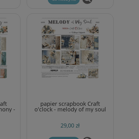
aft
papier scrapbook Craft
mony -
o'clock - melody of my soul
0 cm
[zestaw 12" x 12"]
29,00 zł