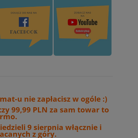
at-u nie zapłacisz w ogóle :)
czy 99,99 PLN za sam towar to
armo.
edzieli 9 sierpnia włącznie i
acanych z góry.