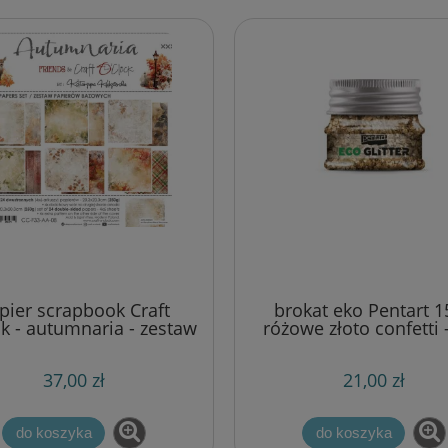
pier scrapbook Craft
brokat eko Pentart 1
ck - autumnaria - zestaw
różowe złoto confetti 
bazowy 20x20 cm
37,00 zł
21,00 zł
do koszyka
do koszyka