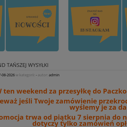
D TAŃSZEJ WYSYŁKI
7-08-2026
w kategorii:
-
autor:
admin
 ten weekend za przesyłkę do Paczkom
eważ jeśli Twoje zamówienie przekro
wyślemy je za d
omocja trwa od piątku 7 sierpnia do ni
dotyczy tylko zamówień opł