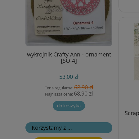
grzbiet) -
wykrojnik Crafty Ann - ornament
stempel
mm)
[SO-4]
karmi
53,00 zł
 zł
68,90 zł
Cena regularna:
Cen
 zł
68,90 zł
Najniższa cena:
Naj
do koszyka
Scrap
Korzystamy z ...