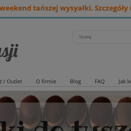
eekend tańszej wysyałki. Szczegóły 
 / Outlet
O firmie
Blog
FAQ
Jak 