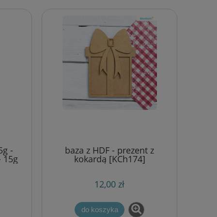
5g -
baza z HDF - prezent z
- 15g
kokardą [KCh174]
12,00 zł
do koszyka