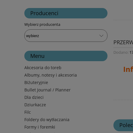
Producenci
Wybierz producenta
PRZER
Dodano:
1
Menu
In
Akcesoria do toreb
Albumy, notesy i akcesoria
Biżuteryjnie
Bullet Journal / Planner
Dla dzieci
Dziurkacze
Filc
Foldery do wytłaczania
Pole
Formy i foremki