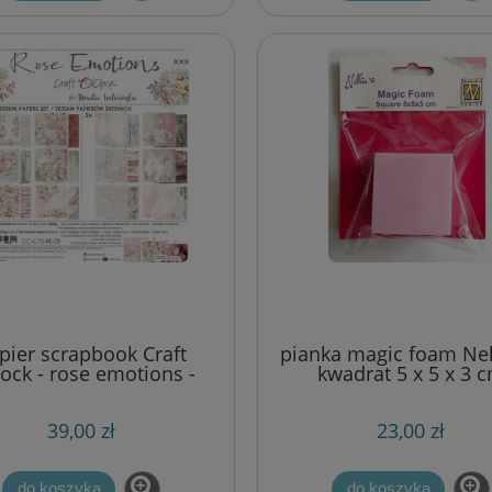
pier scrapbook Craft
pianka magic foam Nell
lock - rose emotions -
kwadrat 5 x 5 x 3 
w bazowy mix 20x20 cm
[NMMMF004]
39,00 zł
23,00 zł
do koszyka
do koszyka