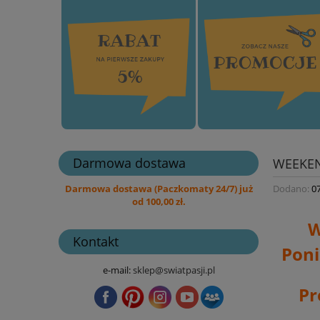
Darmowa dostawa
WEEKEN
Dodano:
0
Darmowa dostawa (Paczkomaty 24/7) już
od 100,00 zł.
W
Kontakt
Poni
e-mail:
sklep@swiatpasji.pl
Pr