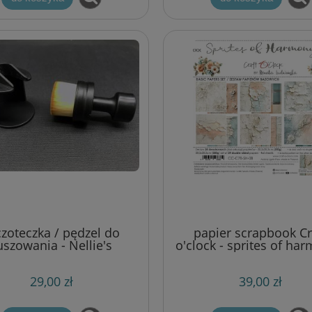
czoteczka / pędzel do
papier scrapbook Cr
uszowania - Nellie's
o'clock - sprites of har
omic brush [NMMB009]
zestaw bazowy 20x2
29,00 zł
39,00 zł