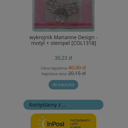
gu - paw
wykrojnik Marianne Design -
szablon 
motyl + stempel [COL1318]
best
30,23 zł
 zł
40,30 zł
Cena regularna:
Cen
 zł
20,15 zł
Najniższa cena:
Naj
do koszyka
Korzystamy z ...