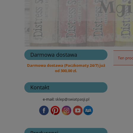
Darmowa dostawa
Ten prod
Darmowa dostawa (Paczkomaty 24/7) już
od 300,00 zł.
Kontakt
e-mail:
sklep@swiatpasji.pl
Producenci