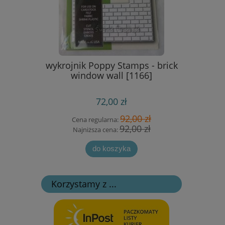
- Elliana
wykrojnik Poppy Stamps - brick
metalo
]
window wall [1166]
72,00 zł
 zł
92,00 zł
Cena regularna:
Cen
 zł
92,00 zł
Najniższa cena:
Na
do koszyka
Korzystamy z ...