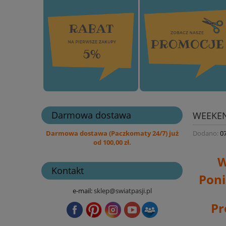
Darmowa dostawa
WEEKEN
Dodano:
0
Darmowa dostawa (Paczkomaty 24/7) już
od 100,00 zł.
W
Kontakt
Poni
e-mail:
sklep@swiatpasji.pl
Pr