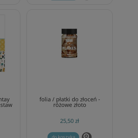
ntay
folia / płatki do złoceń -
estaw
różowe złoto
25,50 zł
do koszyka