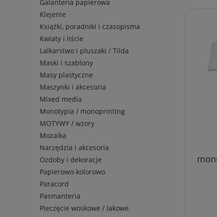
Galanteria papierowa
Klejenie
Książki, poradniki i czasopisma
Kwiaty i liście
Lalkarstwo i pluszaki / Tilda
Maski i szablony
Masy plastyczne
Maszynki i akcesoria
Mixed media
Monotypia / monoprinting
MOTYWY / wzory
Mozaika
Narzędzia i akcesoria
mono
Ozdoby i dekoracje
Gel P
Papierowo-kolorowo
prost
x 
Paracord
Pasmanteria
Pieczęcie woskowe / lakowe