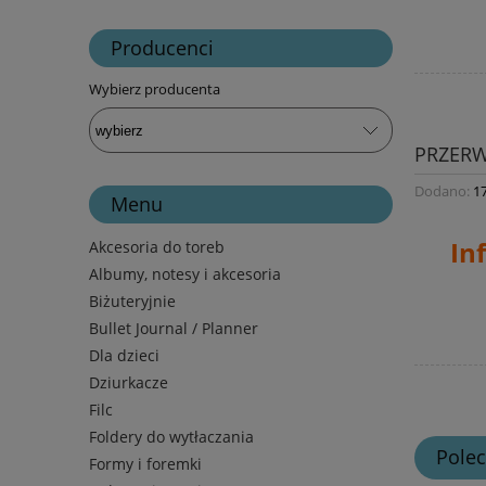
Producenci
Wybierz producenta
PRZER
Dodano:
1
Menu
In
Akcesoria do toreb
Albumy, notesy i akcesoria
Biżuteryjnie
Bullet Journal / Planner
Dla dzieci
Dziurkacze
Filc
Foldery do wytłaczania
Pole
Formy i foremki