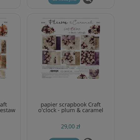
aft
papier scrapbook Craft
zestaw
o'clock - plum & caramel
[zestaw 12" x 12"]
29,00 zł