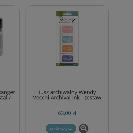
Ranger
tusz archiwalny Wendy
tal /
Vecchi Archival Ink - zestaw
0g)
mini kit #3
63,00 zł
do koszyka