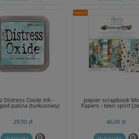
nowość
z Distress Oxide Ink -
papier scrapbook Mi
aged patina (turkusowy)
Papers - teen spirit [z
12"x12"]
29,90 zł
46,00 zł
do koszyka
do koszyka