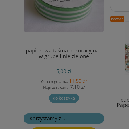
nowość
rzydła -
papierowa taśma dekoracyjna -
papierow
cm
w grube linie zielone
w nadru
5,00 zł
 zł
11,50 zł
Cena regularna:
Cen
 zł
7,10 zł
Najniższa cena:
Na
do koszyka
pap
Pape
Korzystamy z ...