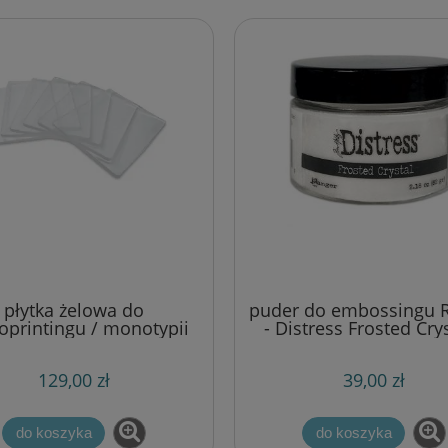
płytka żelowa do
puder do embossingu 
printingu / monotypii
- Distress Frosted Crys
ress - gel printing plate
mrożony kryształ (5
okąt 20,32 x 25,4 cm (8"
129,00 zł
39,00 zł
10") *** wersja BULK
do koszyka
do koszyka