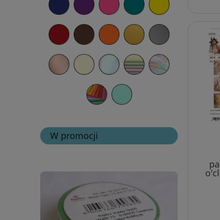
W promocji
pa
o'c
zesta