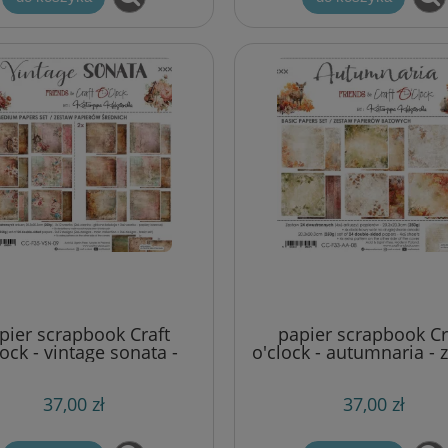
pier scrapbook Craft
papier scrapbook Cr
lock - vintage sonata -
o'clock - autumnaria - 
w bazowy mix 20x20 cm
bazowy 20x20 cm
37,00 zł
37,00 zł