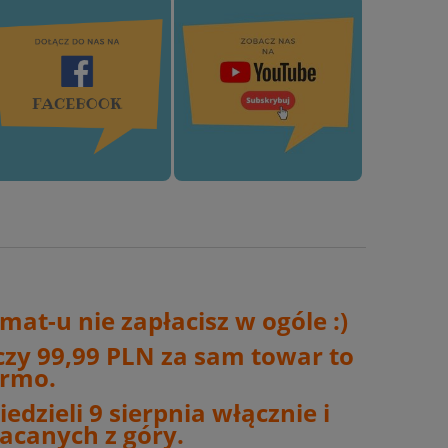
at-u nie zapłacisz w ogóle :)
czy 99,99 PLN za sam towar to
armo.
edzieli 9 sierpnia włącznie i
acanych z góry.