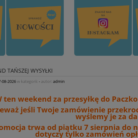
D TAŃSZEJ WYSYŁKI
7-08-2026
w kategorii:
-
autor:
admin
 ten weekend za przesyłkę do Paczkom
eważ jeśli Twoje zamówienie przekro
wyślemy je za d
omocja trwa od piątku 7 sierpnia do ni
dotyczy tylko zamówień opł