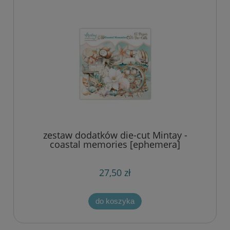
zestaw dodatków die-cut Mintay -
coastal memories [ephemera]
27,50 zł
do koszyka