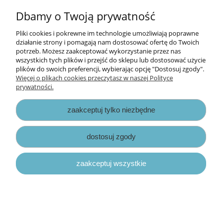
do koszyka
Dbamy o Twoją prywatność
Pliki cookies i pokrewne im technologie umożliwiają poprawne
działanie strony i pomagają nam dostosować ofertę do Twoich
potrzeb. Możesz zaakceptować wykorzystanie przez nas
wszystkich tych plików i przejść do sklepu lub dostosować użycie
plików do swoich preferencji, wybierając opcję "Dostosuj zgody".
Więcej o plikach cookies przeczytasz w naszej Polityce
prywatności.
zaakceptuj tylko niezbędne
dostosuj zgody
zaakceptuj wszystkie
zestaw dodatków die-cut Mintay - music
garden [ephemera]
27,50 zł