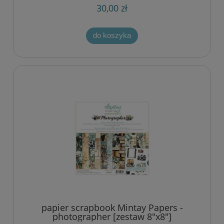
30,00 zł
do koszyka
papier scrapbook Mintay Papers -
photographer [zestaw 8"x8"]