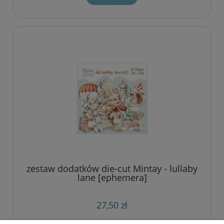
zestaw dodatków die-cut Mintay - lullaby
lane [ephemera]
27,50 zł