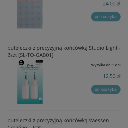
24,00 zł
do koszyka
buteleczki z precyzyjną końcówką Studio Light -
2szt [SL-TO-GAB01]
Wysyłka do:
5 dni
12,50 zł
do koszyka
buteleczki z precyzyjną końcówką Vaessen
Creative - 2szt