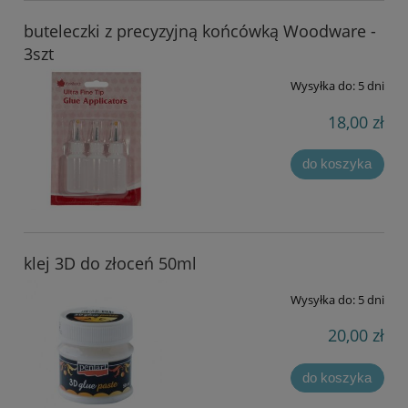
buteleczki z precyzyjną końcówką Woodware -
3szt
Wysyłka do:
5 dni
18,00 zł
do koszyka
klej 3D do złoceń 50ml
Wysyłka do:
5 dni
20,00 zł
do koszyka