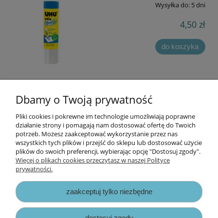
Wysyłka do:
5 dni
4,50 zł
do koszyka
Dbamy o Twoją prywatność
«
1
2
»
Pliki cookies i pokrewne im technologie umożliwiają poprawne
Informacje
działanie strony i pomagają nam dostosować ofertę do Twoich
potrzeb. Możesz zaakceptować wykorzystanie przez nas
wszystkich tych plików i przejść do sklepu lub dostosować użycie
Opłaty i koszty dostawy
plików do swoich preferencji, wybierając opcję "Dostosuj zgody".
Więcej o plikach cookies przeczytasz w naszej Polityce
prywatności.
Zniżki
zaakceptuj tylko niezbędne
Zapisy prawne
dostosuj zgody