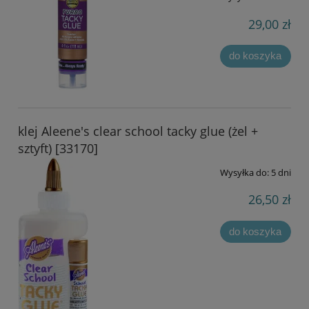
29,00 zł
do koszyka
klej Aleene's clear school tacky glue (żel +
sztyft) [33170]
Wysyłka do:
5 dni
26,50 zł
do koszyka