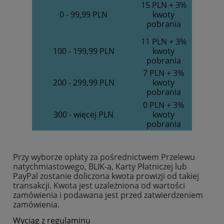
15 PLN + 3%
0 - 99,99 PLN
kwoty
pobrania
11 PLN
+ 3%
100 - 199,99 PLN
kwoty
pobrania
7 PLN
+ 3%
200 - 299,99 PLN
kwoty
pobrania
0 PLN
+ 3%
300 - więcej PLN
kwoty
pobrania
Przy wyborze opłaty za pośrednictwem Przelewu
natychmiastowego, BLIK-a, Karty Płatniczej lub
PayPal zostanie doliczona kwota prowizji od takiej
transakcji. Kwota jest uzależniona od wartości
zamówienia i podawana jest przed zatwierdzeniem
zamówienia.
Wyciąg z regulaminu