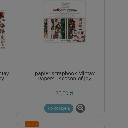
ntay
papier scrapbook Mintay
y -
Papers - season of joy
mi
[zestaw 8"x8"]
30,00 zł
do koszyka
nowość