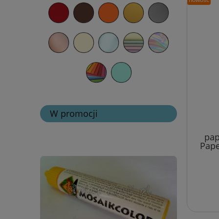
W promocji
pap
Pape
papi
15,2