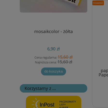
nowość
 - tagged
mosaikcolor - żółta
papier s
scoops
6,90 zł
5 zł
15,60 zł
Cena regularna:
Cen
 zł
15,60 zł
Najniższa cena:
Na
pap
do koszyka
Pape
Korzystamy z ...