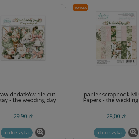
nowość
taw dodatków die-cut
papier scrapbook Mi
tay - the wedding day
Papers - the wedding
[ephemera]
(zestaw papierów
uzupełniających) 15,2
29,90 zł
28,00 zł
cm [bloczek/pad]
do koszyka
do koszyka