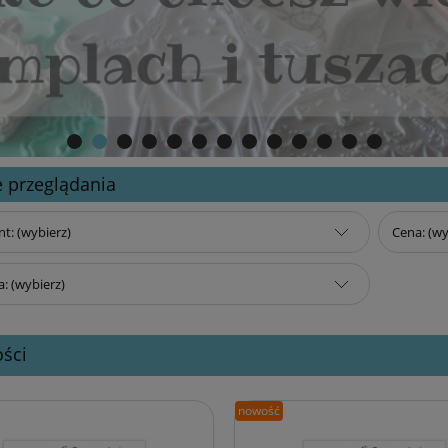
 przeglądania
t: (wybierz)
Cena: (wy
: (wybierz)
ści
nowość