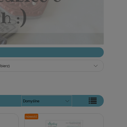
bierz)
nowość