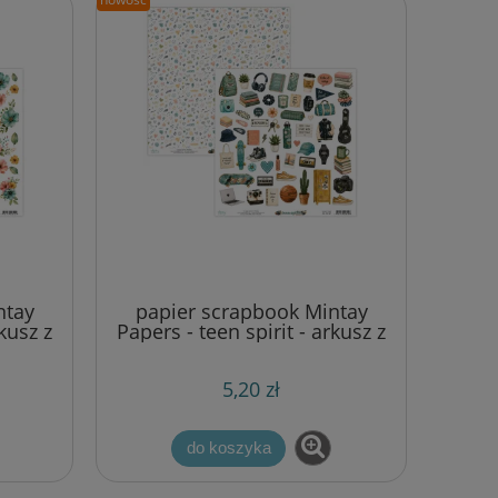
ntay
papier scrapbook Mintay
rkusz z
Papers - teen spirit - arkusz z
elementami
5,20 zł
do koszyka