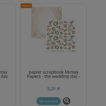
nowość
ntay
papier scrapbook Mintay
 day
Papers - the wedding day -
arkusz z kwiatami
x20,3
5,20 zł
do koszyka