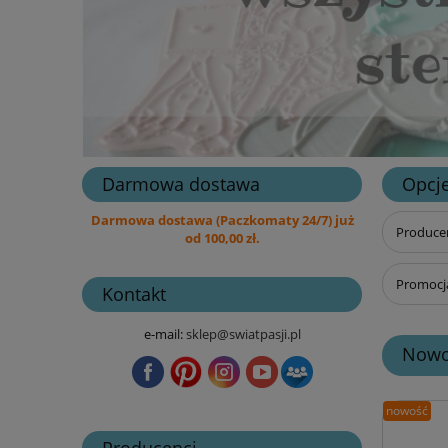
Darmowa dostawa
Opcje
Darmowa dostawa (Paczkomaty 24/7) już
Producen
od 100,00 zł.
Promocja
Kontakt
e-mail:
sklep@swiatpasji.pl
Nowo
nowość
Producenci