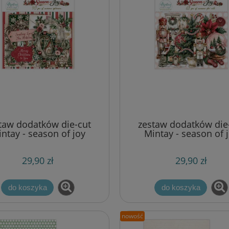
taw dodatków die-cut
zestaw dodatków die
ntay - season of joy
Mintay - season of 
[ephemera]
[ephemera]
29,90 zł
29,90 zł
do koszyka
do koszyka
nowość