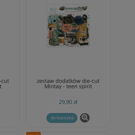
-cut
zestaw dodatków die-cut
t
Mintay - teen spirit
[ephemera]
29,90 zł
do koszyka
nowość