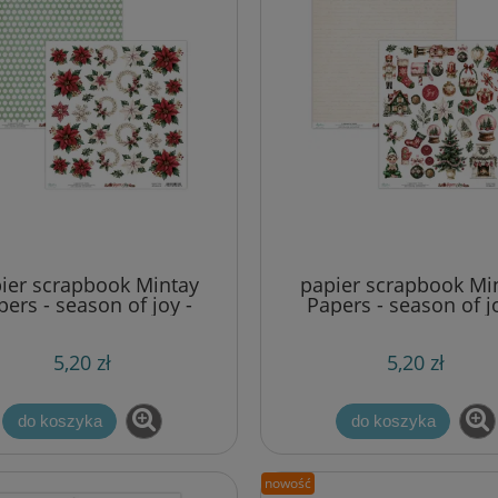
ier scrapbook Mintay
papier scrapbook Mi
pers - season of joy -
Papers - season of jo
arkusz z kwiatami
arkusz z elementa
5,20 zł
5,20 zł
do koszyka
do koszyka
nowość