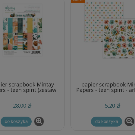
ier scrapbook Mintay
papier scrapbook Mi
rs - teen spirit (zestaw
Papers - teen spirit - a
erów uzupełniających)
kwiatami
x20,3 cm [bloczek/pad]
28,00 zł
5,20 zł
do koszyka
do koszyka