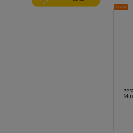
nowość
zes
Min