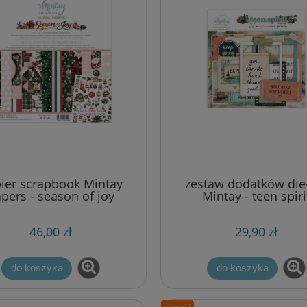
ier scrapbook Mintay
zestaw dodatków die
pers - season of joy
Mintay - teen spiri
[zestaw 12"x12"]
[ephemera]
46,00 zł
29,90 zł
do koszyka
do koszyka
nowość