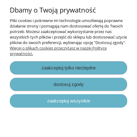
do koszyka
Dbamy o Twoją prywatność
Pliki cookies i pokrewne im technologie umożliwiają poprawne
działanie strony i pomagają nam dostosować ofertę do Twoich
nowość
potrzeb. Możesz zaakceptować wykorzystanie przez nas
wszystkich tych plików i przejść do sklepu lub dostosować użycie
plików do swoich preferencji, wybierając opcję "Dostosuj zgody".
Więcej o plikach cookies przeczytasz w naszej Polityce
prywatności.
zaakceptuj tylko niezbędne
dostosuj zgody
zaakceptuj wszystkie
farba akwarelowa w proszku color glow
13@rts - moonlit teal
23,00 zł