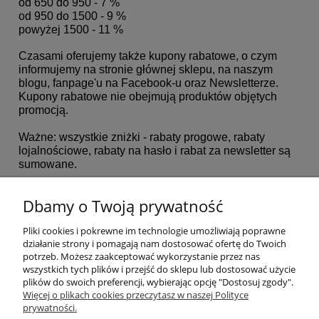
od 650 do 950 - 7 %
od 950 do 1500 - 9 %
powyżej 1500 - 11 %
Czasami oferujemy także kupony rabatowe, o czym
informujemy na stronie głównej sklepu, na naszym
blogu, fanpage'u na Facebook-u oraz Newsletterze.
Kupony rabatowe nie obejmują produktów objętych
promocją.
Ważne: wszystkie zniżki - rabaty progowe, rabaty
lojalnościowe, rabaty na hasło i rabat za newsletter są
sumowane.
W razie problemów prosimy o kontakt:
sklep@swiatpasji.pl
Dbamy o Twoją prywatność
Pliki cookies i pokrewne im technologie umożliwiają poprawne
Informacje
działanie strony i pomagają nam dostosować ofertę do Twoich
potrzeb. Możesz zaakceptować wykorzystanie przez nas
wszystkich tych plików i przejść do sklepu lub dostosować użycie
Opłaty i koszty dostawy
plików do swoich preferencji, wybierając opcję "Dostosuj zgody".
Więcej o plikach cookies przeczytasz w naszej Polityce
prywatności.
Zniżki