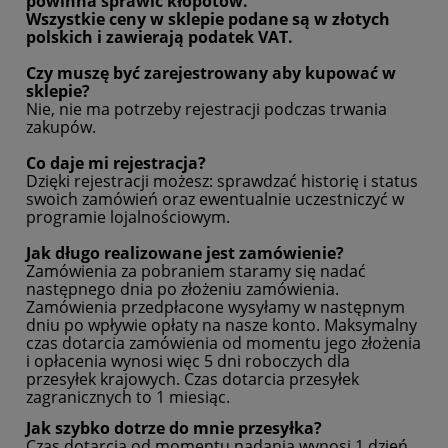
powinna sprawić kłopotów.
Wszystkie ceny w sklepie podane są w złotych
polskich i zawierają podatek VAT.
Czy muszę być zarejestrowany aby kupować w
sklepie?
Nie, nie ma potrzeby rejestracji podczas trwania
zakupów.
Co daje mi rejestracja?
Dzięki rejestracji możesz: sprawdzać historię i status
swoich zamówień oraz ewentualnie uczestniczyć w
programie lojalnościowym.
Jak długo realizowane jest zamówienie?
Zamówienia za pobraniem staramy się nadać
następnego dnia po złożeniu zamówienia.
Zamówienia przedpłacone wysyłamy w następnym
dniu po wpływie opłaty na nasze konto. Maksymalny
czas dotarcia zamówienia od momentu jego złożenia
i opłacenia wynosi więc 5 dni roboczych dla
przesyłek krajowych. Czas dotarcia przesyłek
zagranicznych to 1 miesiąc.
Jak szybko dotrze do mnie przesyłka?
Czas dotarcia od momentu nadania wynosi 1 dzień