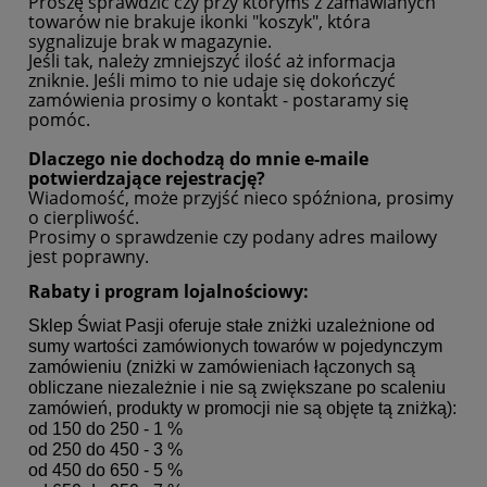
Proszę sprawdzić czy przy którymś z zamawianych
towarów nie brakuje ikonki "koszyk", która
sygnalizuje brak w magazynie.
Jeśli tak, należy zmniejszyć ilość aż informacja
zniknie. Jeśli mimo to nie udaje się dokończyć
zamówienia prosimy o kontakt - postaramy się
pomóc.
Dlaczego nie dochodzą do mnie e-maile
potwierdzające rejestrację?
Wiadomość, może przyjść nieco spóźniona, prosimy
o cierpliwość.
Prosimy o sprawdzenie czy podany adres mailowy
jest poprawny.
Rabaty i program lojalnościowy:
Sklep Świat Pasji oferuje stałe zniżki uzależnione od
sumy wartości zamówionych towarów w pojedynczym
zamówieniu (zniżki w zamówieniach łączonych są
obliczane niezależnie i nie są zwiększane po scaleniu
zamówień, produkty w promocji nie są objęte tą zniżką):
od 150 do 250 - 1 %
od 250 do 450 - 3 %
od 450 do 650 - 5 %