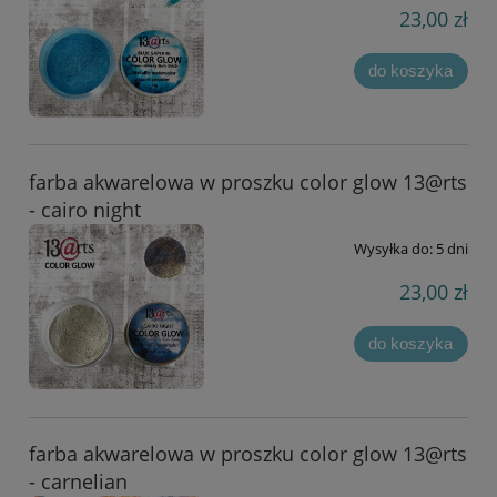
23,00 zł
do koszyka
farba akwarelowa w proszku color glow 13@rts
- cairo night
Wysyłka do:
5 dni
23,00 zł
do koszyka
farba akwarelowa w proszku color glow 13@rts
- carnelian