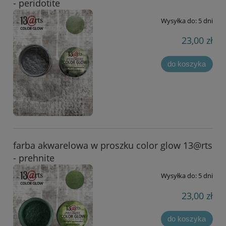
- peridotite
Wysyłka do:
5 dni
23,00 zł
do koszyka
farba akwarelowa w proszku color glow 13@rts
- prehnite
Wysyłka do:
5 dni
23,00 zł
do koszyka