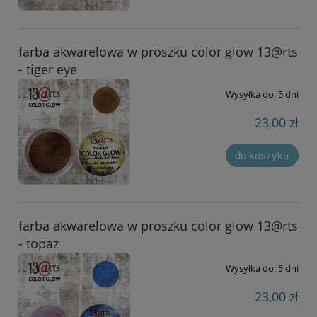
farba akwarelowa w proszku color glow 13@rts
- tiger eye
Wysyłka do:
5 dni
23,00 zł
do koszyka
farba akwarelowa w proszku color glow 13@rts
- topaz
Wysyłka do:
5 dni
23,00 zł