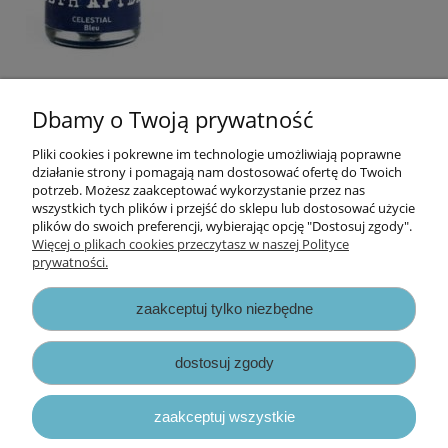
Dbamy o Twoją prywatność
«
1
2
3
»
Pliki cookies i pokrewne im technologie umożliwiają poprawne
Informacje
działanie strony i pomagają nam dostosować ofertę do Twoich
potrzeb. Możesz zaakceptować wykorzystanie przez nas
wszystkich tych plików i przejść do sklepu lub dostosować użycie
Opłaty i koszty dostawy
plików do swoich preferencji, wybierając opcję "Dostosuj zgody".
Więcej o plikach cookies przeczytasz w naszej Polityce
prywatności.
Zniżki
zaakceptuj tylko niezbędne
Zapisy prawne
dostosuj zgody
zaakceptuj wszystkie