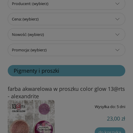
Producent: (wybierz)
Cena: (wybierz)
Nowość: (wybierz)
Promocja: (wybierz)
Pigmenty i proszki
farba akwarelowa w proszku color glow 13@rts
- alexandrite
Wysyłka do:
5 dni
23,00 zł
do koszyka