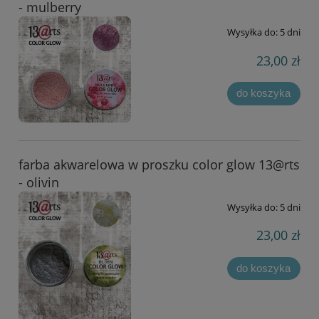
- mulberry
Wysyłka do:
5 dni
23,00 zł
do koszyka
farba akwarelowa w proszku color glow 13@rts
- olivin
Wysyłka do:
5 dni
23,00 zł
do koszyka