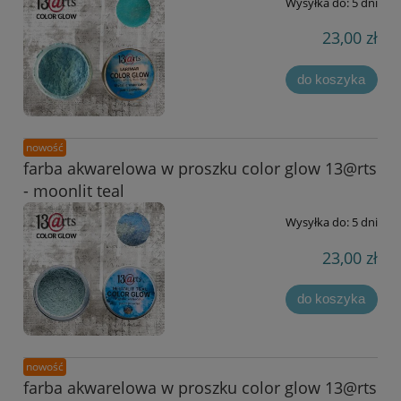
Wysyłka do:
5 dni
23,00 zł
do koszyka
nowość
farba akwarelowa w proszku color glow 13@rts
- moonlit teal
Wysyłka do:
5 dni
23,00 zł
do koszyka
nowość
farba akwarelowa w proszku color glow 13@rts