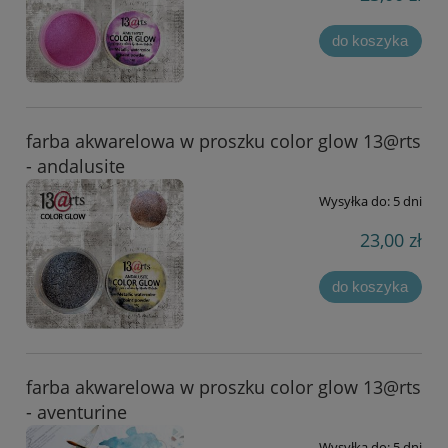
do koszyka
farba akwarelowa w proszku color glow 13@rts
- andalusite
Wysyłka do:
5 dni
23,00 zł
do koszyka
farba akwarelowa w proszku color glow 13@rts
- aventurine
Wysyłka do:
5 dni