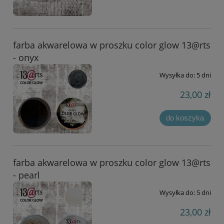
farba akwarelowa w proszku color glow 13@rts
- onyx
Wysyłka do:
5 dni
23,00 zł
do koszyka
farba akwarelowa w proszku color glow 13@rts
- pearl
Wysyłka do:
5 dni
23,00 zł