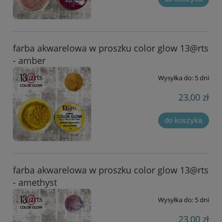
farba akwarelowa w proszku color glow 13@rts
- amber
Wysyłka do:
5 dni
23,00 zł
do koszyka
farba akwarelowa w proszku color glow 13@rts
- amethyst
Wysyłka do:
5 dni
23,00 zł