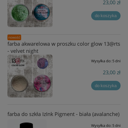
23,00 zł
do koszyka
nowość
farba akwarelowa w proszku color glow 13@rts
- velvet night
Wysyłka do:
5 dni
23,00 zł
do koszyka
farba do szkła IzInk Pigment - biała (avalanche)
Wysyłka do:
5 dni