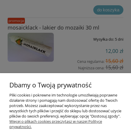
do koszyka
promocja
mosaicklack - lakier do mozaiki 30 ml
Wysyłka do:
5 dni
12,00 zł
15,60 zł
Cena regularna:
15,60 zł
Najniższa cena:
do koszyka
Dbamy o Twoją prywatność
Pliki cookies i pokrewne im technologie umożliwiają poprawne
Informacje
działanie strony i pomagają nam dostosować ofertę do Twoich
potrzeb. Możesz zaakceptować wykorzystanie przez nas
wszystkich tych plików i przejść do sklepu lub dostosować użycie
Opłaty i koszty dostawy
plików do swoich preferencji, wybierając opcję "Dostosuj zgody".
Więcej o plikach cookies przeczytasz w naszej Polityce
prywatności.
Zniżki