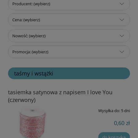
Producent: (wybierz)
Cena: (wybierz)
Nowość: (wybierz)
Promocja: (wybierz)
taśmy i wstążki
tasiemka satynowa z napisem I love You
(czerwony)
Wysyłka do:
5 dni
0,60 zł
do koszyka