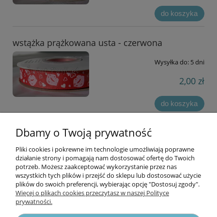
do koszyka
wstążka prążkowana usta - czerwona
Wysyłka do:
5 dni
2,00 zł
do koszyka
Dbamy o Twoją prywatność
«
1
2
3
4
5
»
Pliki cookies i pokrewne im technologie umożliwiają poprawne
Informacje
działanie strony i pomagają nam dostosować ofertę do Twoich
potrzeb. Możesz zaakceptować wykorzystanie przez nas
wszystkich tych plików i przejść do sklepu lub dostosować użycie
Opłaty i koszty dostawy
plików do swoich preferencji, wybierając opcję "Dostosuj zgody".
Więcej o plikach cookies przeczytasz w naszej Polityce
prywatności.
Zniżki