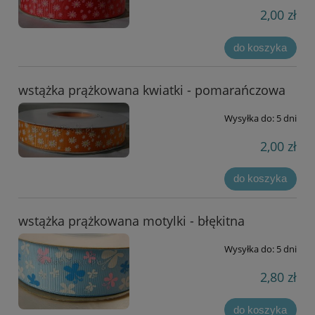
2,00 zł
do koszyka
wstążka prążkowana kwiatki - pomarańczowa
Wysyłka do:
5 dni
2,00 zł
do koszyka
wstążka prążkowana motylki - błękitna
Wysyłka do:
5 dni
2,80 zł
do koszyka