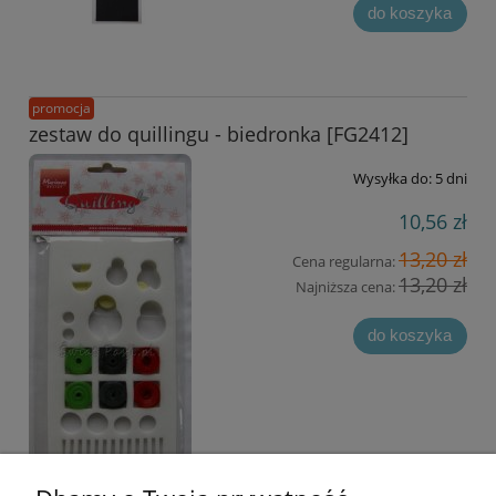
do koszyka
promocja
zestaw do quillingu - biedronka [FG2412]
Wysyłka do:
5 dni
10,56 zł
13,20 zł
Cena regularna:
13,20 zł
Najniższa cena:
do koszyka