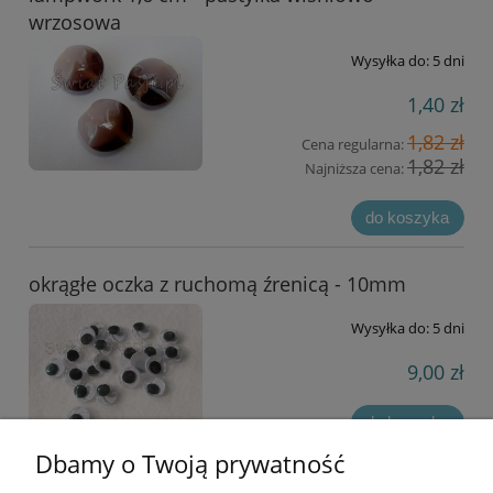
wrzosowa
Wysyłka do:
5 dni
1,40 zł
1,82 zł
Cena regularna:
1,82 zł
Najniższa cena:
do koszyka
okrągłe oczka z ruchomą źrenicą - 10mm
Wysyłka do:
5 dni
9,00 zł
do koszyka
Dbamy o Twoją prywatność