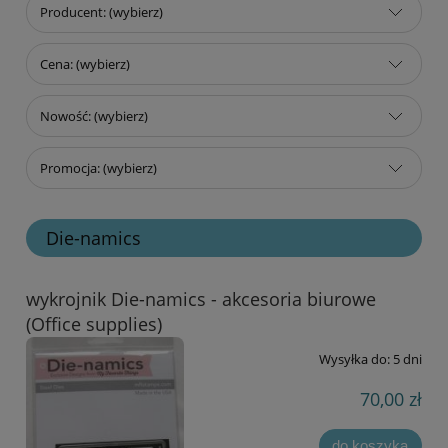
Producent: (wybierz)
Cena: (wybierz)
Nowość: (wybierz)
Promocja: (wybierz)
Die-namics
wykrojnik Die-namics - akcesoria biurowe
(Office supplies)
Wysyłka do:
5 dni
70,00 zł
do koszyka