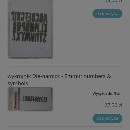
58,00 zł
do koszyka
wykrojnik Die-namics - Emmitt numbers &
symbols
Wysyłka do:
5 dni
27,50 zł
do koszyka