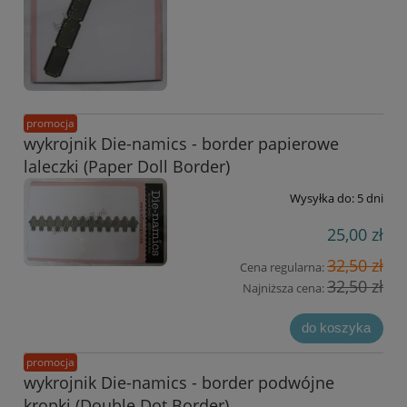
promocja
wykrojnik Die-namics - border papierowe
laleczki (Paper Doll Border)
Wysyłka do:
5 dni
25,00 zł
32,50 zł
Cena regularna:
32,50 zł
Najniższa cena:
do koszyka
promocja
wykrojnik Die-namics - border podwójne
kropki (Double Dot Border)