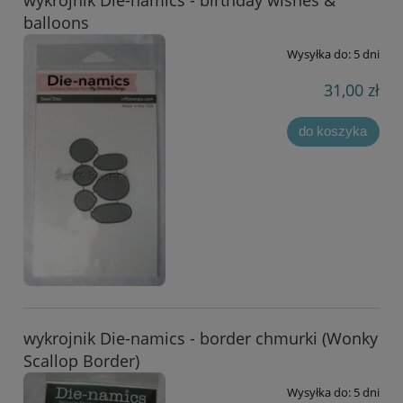
wykrojnik Die-namics - birthday wishes &
balloons
Wysyłka do:
5 dni
31,00 zł
do koszyka
wykrojnik Die-namics - border chmurki (Wonky
Scallop Border)
Wysyłka do:
5 dni