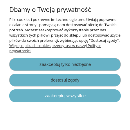
promocja
Dbamy o Twoją prywatność
wykrojnik Die-namics - etykietki i znaczniki
(Labels and Tabs)
Pliki cookies i pokrewne im technologie umożliwiają poprawne
działanie strony i pomagają nam dostosować ofertę do Twoich
Wysyłka do:
5 dni
potrzeb. Możesz zaakceptować wykorzystanie przez nas
wszystkich tych plików i przejść do sklepu lub dostosować użycie
65,00 zł
plików do swoich preferencji, wybierając opcję "Dostosuj zgody".
Więcej o plikach cookies przeczytasz w naszej Polityce
73,00 zł
Cena regularna:
prywatności.
73,00 zł
Najniższa cena:
zaakceptuj tylko niezbędne
do koszyka
dostosuj zgody
zaakceptuj wszystkie
«
1
2
3
»
Informacje