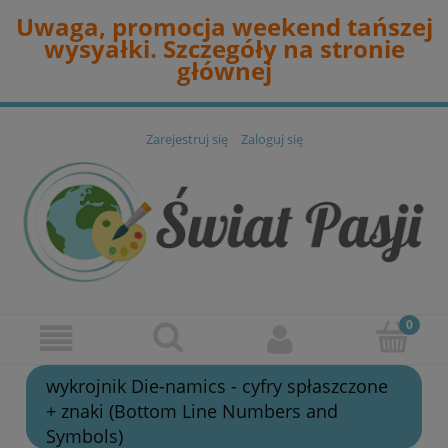
Uwaga, promocja weekend tańszej
wysyałki. Szczegóły na stronie
głównej
Zarejestruj się
Zaloguj się
wykrojnik Die-namics - cyfry spłaszczone
+ znaki (Bottom Line Numbers and
Symbols)