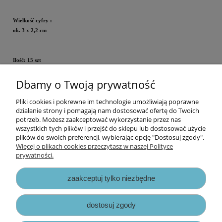
Wielkość
cyfry
:
ok. 3 x 2,2 cm
Ilość: 15 szt
Dbamy o Twoją prywatność
Cena za opakowanie.
Pliki cookies i pokrewne im technologie umożliwiają poprawne
Informacje
działanie strony i pomagają nam dostosować ofertę do Twoich
potrzeb. Możesz zaakceptować wykorzystanie przez nas
wszystkich tych plików i przejść do sklepu lub dostosować użycie
Opłaty i koszty dostawy
plików do swoich preferencji, wybierając opcję "Dostosuj zgody".
Więcej o plikach cookies przeczytasz w naszej Polityce
prywatności.
Zniżki
zaakceptuj tylko niezbędne
Zapisy prawne
dostosuj zgody