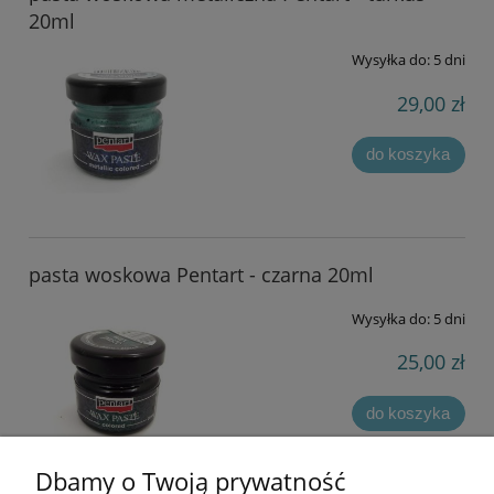
20ml
Wysyłka do:
5 dni
29,00 zł
do koszyka
pasta woskowa Pentart - czarna 20ml
Wysyłka do:
5 dni
25,00 zł
do koszyka
Dbamy o Twoją prywatność