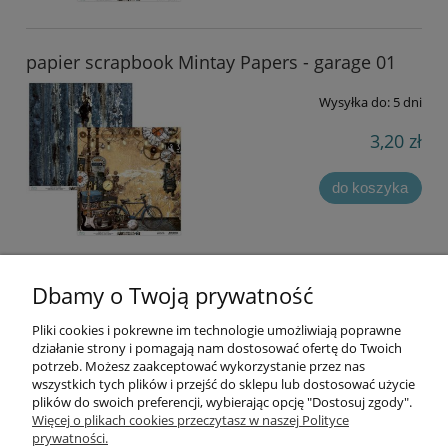
papier scrapbook Mintay Papers - garage 01
Wysyłka do:
5 dni
3,20 zł
do koszyka
Dbamy o Twoją prywatność
«
1
2
3
»
Pliki cookies i pokrewne im technologie umożliwiają poprawne
Informacje
działanie strony i pomagają nam dostosować ofertę do Twoich
potrzeb. Możesz zaakceptować wykorzystanie przez nas
wszystkich tych plików i przejść do sklepu lub dostosować użycie
Opłaty i koszty dostawy
plików do swoich preferencji, wybierając opcję "Dostosuj zgody".
Więcej o plikach cookies przeczytasz w naszej Polityce
prywatności.
Zniżki