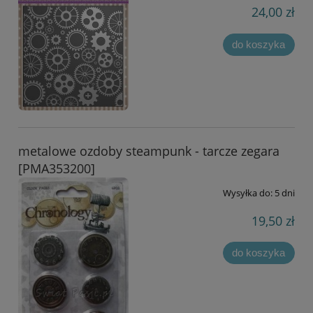
24,00 zł
do koszyka
metalowe ozdoby steampunk - tarcze zegara
[PMA353200]
Wysyłka do:
5 dni
19,50 zł
do koszyka