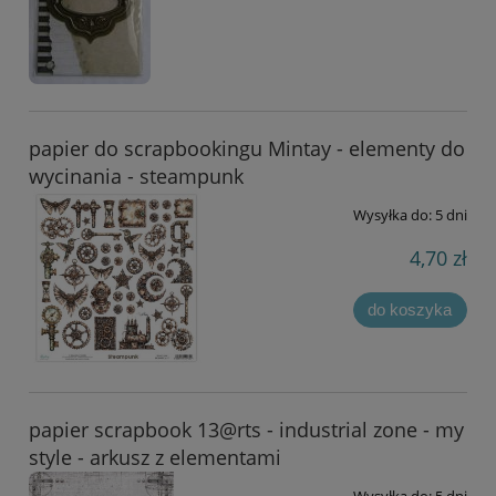
papier do scrapbookingu Mintay - elementy do
wycinania - steampunk
Wysyłka do:
5 dni
4,70 zł
do koszyka
papier scrapbook 13@rts - industrial zone - my
style - arkusz z elementami