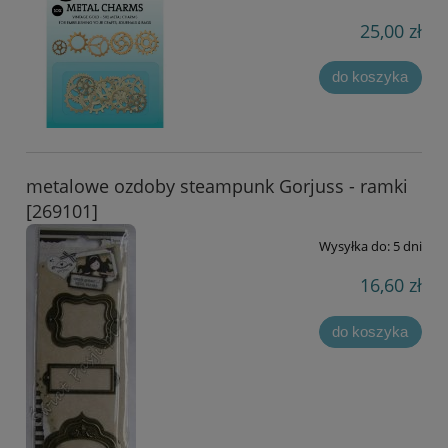
25,00 zł
do koszyka
metalowe ozdoby steampunk Gorjuss - ramki
[269101]
Wysyłka do:
5 dni
16,60 zł
do koszyka