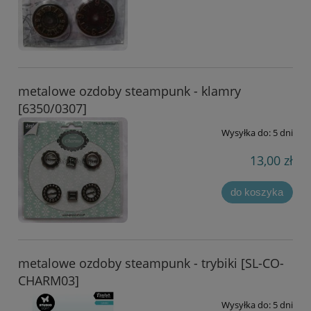
metalowe ozdoby steampunk - klamry
[6350/0307]
Wysyłka do:
5 dni
13,00 zł
do koszyka
metalowe ozdoby steampunk - trybiki [SL-CO-
CHARM03]
Wysyłka do:
5 dni