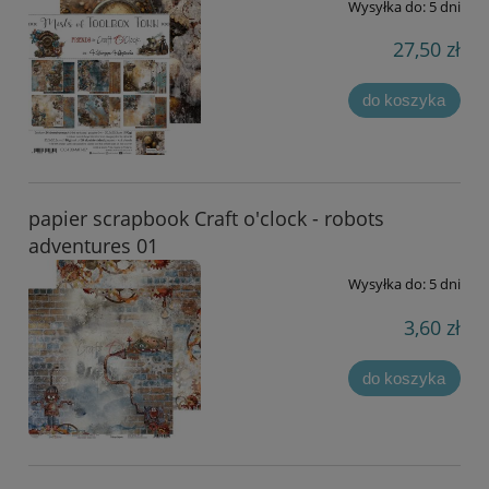
Wysyłka do:
5 dni
27,50 zł
do koszyka
papier scrapbook Craft o'clock - robots
adventures 01
Wysyłka do:
5 dni
3,60 zł
do koszyka