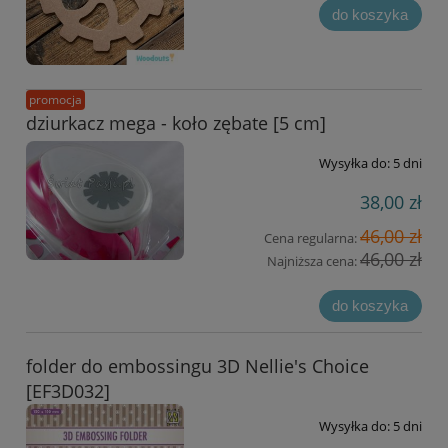
do koszyka
promocja
dziurkacz mega - koło zębate [5 cm]
Wysyłka do:
5 dni
38,00 zł
46,00 zł
Cena regularna:
46,00 zł
Najniższa cena:
do koszyka
folder do embossingu 3D Nellie's Choice
[EF3D032]
Wysyłka do:
5 dni