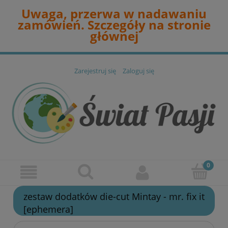
Uwaga, przerwa w nadawaniu
zamówień. Szczegóły na stronie
głównej
Zarejestruj się
Zaloguj się
zestaw dodatków die-cut Mintay - mr. fix it
[ephemera]