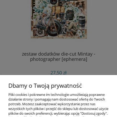
zestaw dodatków die-cut Mintay -
z
photographer [ephemera]
27,50 zł
do koszyka
Dbamy o Twoją prywatność
Pliki cookies i pokrewne im technologie umożliwiają poprawne
Informacje
działanie strony i pomagają nam dostosować ofertę do Twoich
potrzeb. Możesz zaakceptować wykorzystanie przez nas
wszystkich tych plików i przejść do sklepu lub dostosować użycie
Opłaty i koszty dostawy
plików do swoich preferencji, wybierając opcję "Dostosuj zgody".