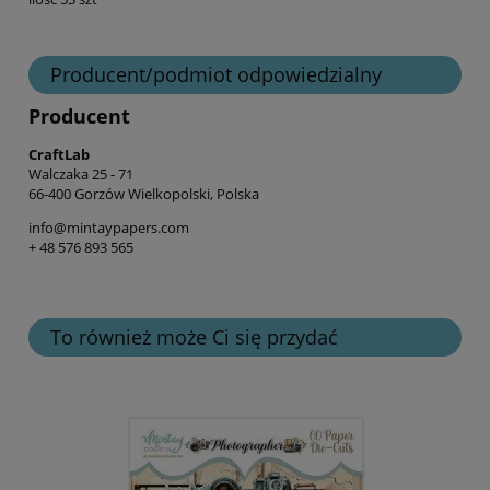
Producent/podmiot odpowiedzialny
Producent
CraftLab
Walczaka 25 - 71
66-400 Gorzów Wielkopolski, Polska
info@mintaypapers.com
+ 48 576 893 565
To również może Ci się przydać