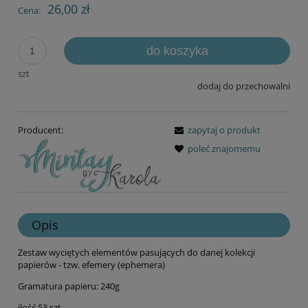
26,00 zł
Cena:
do koszyka
szt
dodaj do przechowalni
Producent:
zapytaj o produkt
poleć znajomemu
Opis
Zestaw wyciętych elementów pasujących do danej kolekcji
papierów - tzw. efemery (ephemera)
Gramatura papieru: 240g
ilość 53 szt