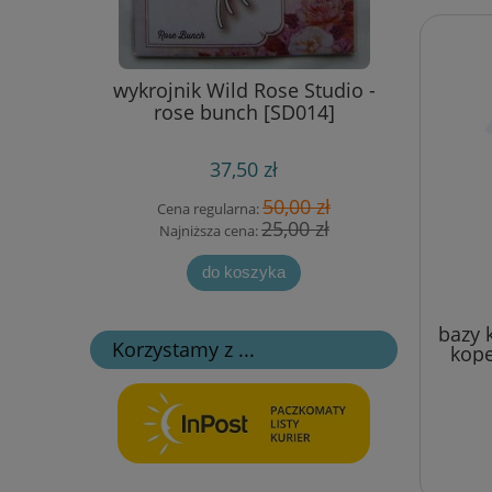
s Studio -
wykrojnik Wild Rose Studio -
stempel 
ravel bag
rose bunch [SD014]
ły
37,50 zł
 zł
50,00 zł
Cena regularna:
Cen
zł
25,00 zł
Najniższa cena:
Naj
do koszyka
bazy 
Korzystamy z ...
kope