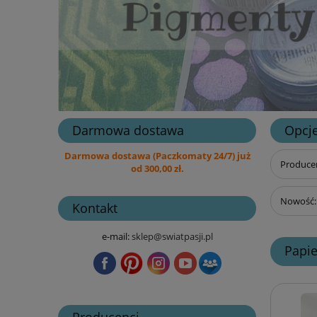
Darmowa dostawa
Opcje
Darmowa dostawa (Paczkomaty 24/7) już
Producen
od 300,00 zł.
Nowość: 
Kontakt
e-mail:
sklep@swiatpasji.pl
Papi
Producenci