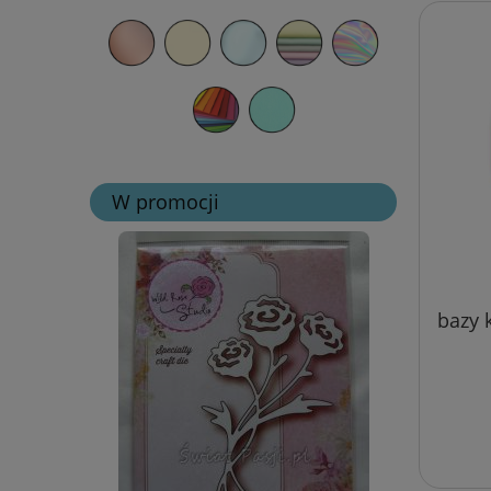
W promocji
bazy 