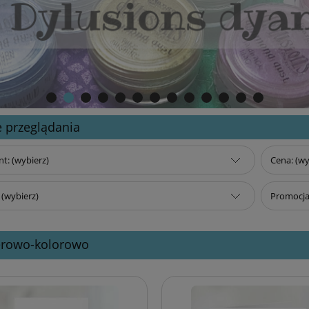
 przeglądania
t: (wybierz)
Cena: (wy
(wybierz)
Promocja:
erowo-kolorowo