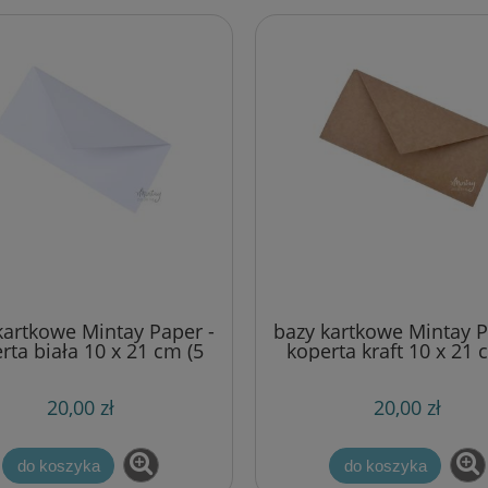
silikonowy - krówka na
wykrojnik Die-namics - bord
żwach [COW-008]
łańcuch owale (Oval Chain
Border)
10,00 zł
27,00 zł
15,70 zł
35,10 zł
a regularna:
Cena regularna:
15,70 zł
35,10 zł
niższa cena:
Najniższa cena:
do koszyka
do koszyka
kartkowe Mintay Paper -
bazy kartkowe Mintay P
rta biała 10 x 21 cm (5
koperta kraft 10 x 21 
szt)
szt)
20,00 zł
20,00 zł
do koszyka
do koszyka