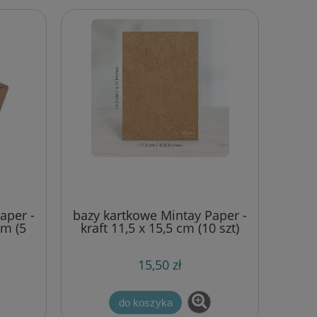
er
wykrojnik Taylored expressions -
whimsy tree
34,00 zł
44,20 zł
Cena regularna:
44,20 zł
Najniższa cena:
do koszyka
aper -
bazy kartkowe Mintay Paper -
cm (5
kraft 11,5 x 15,5 cm (10 szt)
15,50 zł
do koszyka