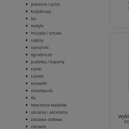
jedzenie i picie
krajobrazy
las
motyle
muzyka i sztuka
napisy
narożniki
ogrodnicze
pudełka / koperty
ramki
rozetki
serwetki
steampunk
tła
tworzenie kwiatów
ubrania i akcesoria
wykr
zastawa stołowa
c
zdrowie