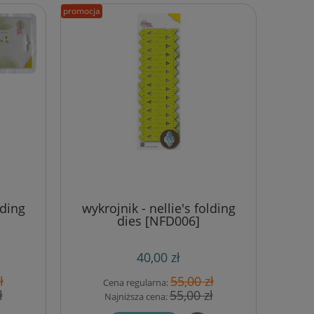
promocja
lding
wykrojnik - nellie's folding
dies [NFD006]
40,00 zł
ł
55,00 zł
Cena regularna:
ł
55,00 zł
Najniższa cena: