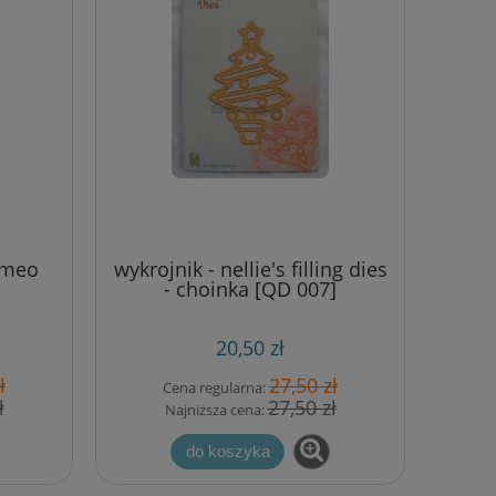
cameo
wykrojnik - nellie's filling dies
- choinka [QD 007]
20,50 zł
ł
27,50 zł
Cena regularna:
ł
27,50 zł
Najniższa cena:
do koszyka