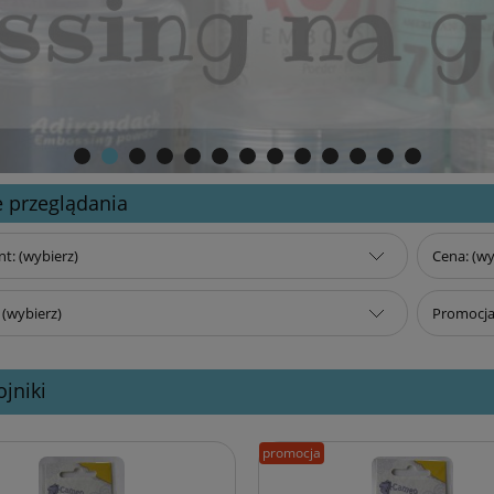
 przeglądania
t: (wybierz)
Cena: (wy
(wybierz)
Promocja:
jniki
promocja