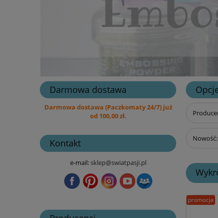
Darmowa dostawa
Opcje
Darmowa dostawa (Paczkomaty 24/7) już
Producen
od 100,00 zł.
Nowość: 
Kontakt
e-mail:
sklep@swiatpasji.pl
Wykro
promocja
Producenci