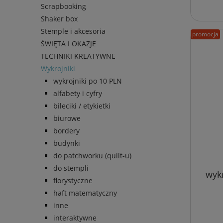
Scrapbooking
Shaker box
Stemple i akcesoria
promocja
ŚWIĘTA I OKAZJE
TECHNIKI KREATYWNE
Wykrojniki
wykrojniki po 10 PLN
alfabety i cyfry
bileciki / etykietki
biurowe
bordery
budynki
do patchworku (quilt-u)
do stempli
wykr
florystyczne
haft matematyczny
inne
interaktywne