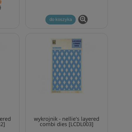
ł
ł
do koszyka
yered
wykrojnik - nellie's layered
2]
combi dies [LCDL003]