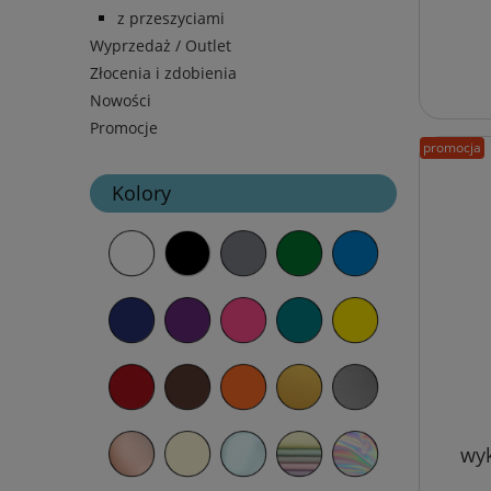
z przeszyciami
Wyprzedaż / Outlet
Złocenia i zdobienia
Nowości
Promocje
promocja
Kolory
wyk