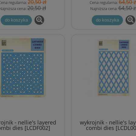
20,50 zł
64,50 z
Cena regularna:
Cena regularna:
20,50 zł
64,50 z
Najniższa cena:
Najniższa cena:
do koszyka
do koszyka
ojnik - nellie's layered
wykrojnik - nellie's la
ombi dies [LCDF002]
combi dies [LCDL00