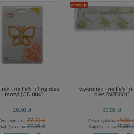
promocja
nik - nellie's filling dies
wykrojnik - nellie's fo
- motyl [QD 004]
dies [NFD001]
20,50 zł
30,00 zł
27,50 zł
45,00 z
Cena regularna:
Cena regularna:
27,50 zł
45,00 z
Najniższa cena:
Najniższa cena: