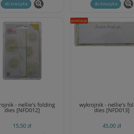
do koszyka
do koszyka
promocja
ojnik - nellie's folding
wykrojnik - nellie's fo
dies [NFD012]
dies [NFD013]
15,50 zł
45,00 zł