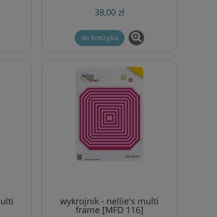
38,00 zł
do koszyka
ulti
wykrojnik - nellie's multi
frame [MFD 116]