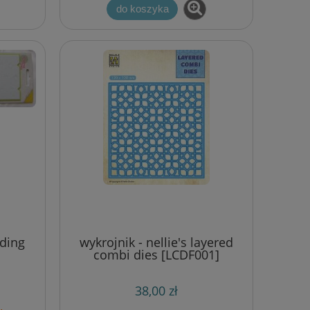
do koszyka
lding
wykrojnik - nellie's layered
combi dies [LCDF001]
38,00 zł