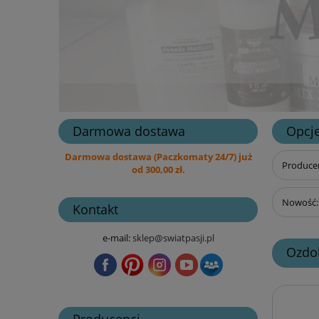
Darmowa dostawa
Opcje
Darmowa dostawa (Paczkomaty 24/7) już
Producen
od 300,00 zł.
Nowość: 
Kontakt
e-mail:
sklep@swiatpasji.pl
Ozdob
Producenci