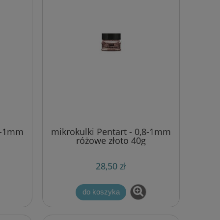
,8-1mm
mikrokulki Pentart - 0,8-1mm
różowe złoto 40g
28,50 zł
do koszyka