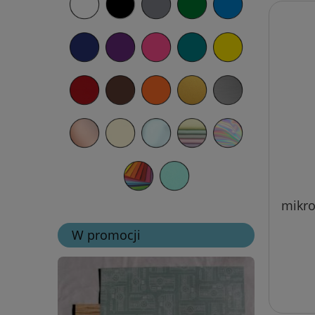
mikro
W promocji