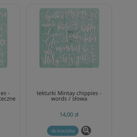
en
papierowa taśma dekoracyjna -
4]
w renifery (beżowa)
es -
tekturki Mintay chippies -
5,00 zł
teczne
words / słowa
11,50 zł
Cena regularna:
7,10 zł
Najniższa cena:
14,00 zł
do koszyka
do koszyka