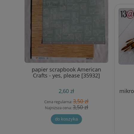
 TILDA
papier scrapbook American
stempe
5 cm)
Crafts - yes, please [35932]
mikro
2,60 zł
 zł
3,50 zł
Cena regularna:
Cen
 zł
3,50 zł
Najniższa cena:
Naj
do koszyka