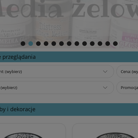
 przeglądania
t: (wybierz)
Cena: (wy
(wybierz)
Promocja:
y i dekoracje