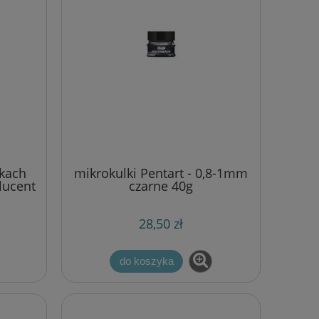
tkach
mikrokulki Pentart - 0,8-1mm
lucent
czarne 40g
28,50 zł
do koszyka