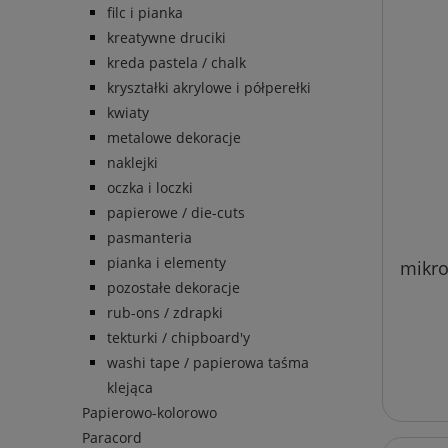
filc i pianka
kreatywne druciki
kreda pastela / chalk
kryształki akrylowe i półperełki
kwiaty
metalowe dekoracje
naklejki
oczka i loczki
papierowe / die-cuts
pasmanteria
pianka i elementy
mikro
pozostałe dekoracje
rub-ons / zdrapki
tekturki / chipboard'y
washi tape / papierowa taśma
klejąca
Papierowo-kolorowo
Paracord