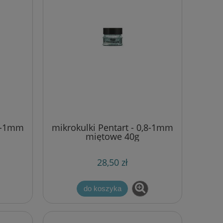
,8-1mm
mikrokulki Pentart - 0,8-1mm
miętowe 40g
28,50 zł
do koszyka