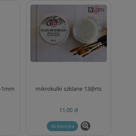
,8-1mm
mikrokulki szklane 13@rts
11,00 zł
do koszyka