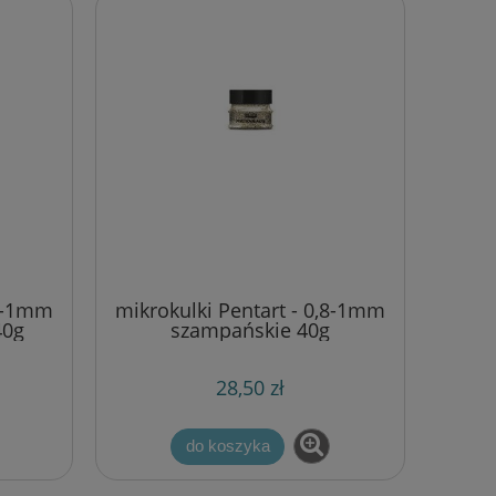
,8-1mm
mikrokulki Pentart - 0,8-1mm
40g
szampańskie 40g
28,50 zł
do koszyka