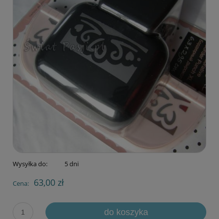
Wysyłka do:
5 dni
63,00 zł
Cena:
do koszyka