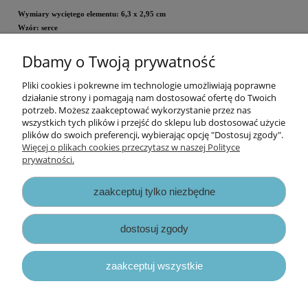
Wymiary wyciętego elementu: 6,3 x 2,95 cm
Wzór: serce
Dbamy o Twoją prywatność
Dziurkacz może
się różnić kolorem obudowy od tego na zdjęciu.
Pliki cookies i pokrewne im technologie umożliwiają poprawne
Informacje
działanie strony i pomagają nam dostosować ofertę do Twoich
potrzeb. Możesz zaakceptować wykorzystanie przez nas
wszystkich tych plików i przejść do sklepu lub dostosować użycie
Opłaty i koszty dostawy
plików do swoich preferencji, wybierając opcję "Dostosuj zgody".
Więcej o plikach cookies przeczytasz w naszej Polityce
prywatności.
Zniżki
zaakceptuj tylko niezbędne
Zapisy prawne
dostosuj zgody
zaakceptuj wszystkie