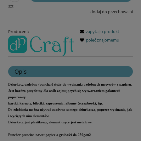
szt
dodaj do przechowalni
Producent:
zapytaj o produkt
poleć znajomemu
Opis
Dziurkacz ozdobny (puncher) służy do wycinania ozdobnych motywów z papieru.
Jest bardzo przydatny dla osób zajmujących się wytwarzaniem galanterii
papierowej:
kartki, karnety, bileciki, zaproszenia, albumy (scrapbook), itp.
Do zdobienia można używać zarówno samego dziurkacza, poprzez wycinanie, jak
i wyciętych nim elementów.
Dziurkacz jest plastikowy, element tnący jest metalowy.
Puncher przecina nawet papier o grubości do 250g/m2