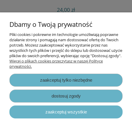
24,00 zł
do koszyka
Dbamy o Twoją prywatność
Pliki cookies i pokrewne im technologie umożliwiają poprawne
Informacje
działanie strony i pomagają nam dostosować ofertę do Twoich
potrzeb. Możesz zaakceptować wykorzystanie przez nas
wszystkich tych plików i przejść do sklepu lub dostosować użycie
Opłaty i koszty dostawy
plików do swoich preferencji, wybierając opcję "Dostosuj zgody".
Więcej o plikach cookies przeczytasz w naszej Polityce
prywatności.
Zniżki
zaakceptuj tylko niezbędne
Zapisy prawne
dostosuj zgody
zaakceptuj wszystkie