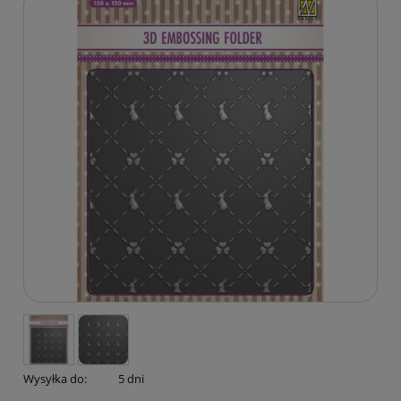
Wysyłka do:
5 dni