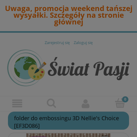
Uwaga, promocja weekend tańszej
wysyałki. Szczegóły na stronie
głównej
Zarejestruj się
Zaloguj się
folder do embossingu 3D Nellie's Choice
[EF3D086]