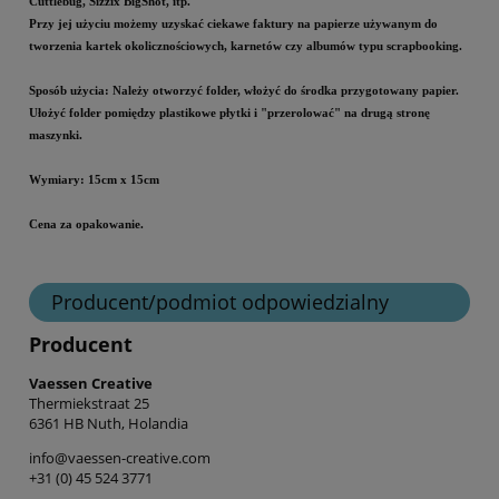
Cuttlebug, Sizzix BigShot, itp.
Przy jej użyciu możemy uzyskać ciekawe faktury na papierze używanym do
tworzenia kartek okolicznościowych, karnetów czy albumów typu scrapbooking.
Sposób użycia: Należy otworzyć folder, włożyć do środka przygotowany papier.
Ułożyć folder pomiędzy plastikowe płytki i "przerolować" na drugą stronę
maszynki.
Wymiary: 15cm x 15cm
Cena za opakowanie.
Producent/podmiot odpowiedzialny
Producent
Vaessen Creative
Thermiekstraat 25
6361 HB Nuth, Holandia
info@vaessen-creative.com
+31 (0) 45 524 3771