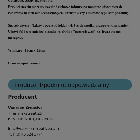
Cuttlebug, Sizzix BigShot, itp.
Przy jej użyciu możemy uzyskać ciekawe faktury na papierze używanym do
tworzenia kartek okolicznościowych, karnetów czy albumów typu scrapbooking.
Sposób użycia: Należy otworzyć folder, włożyć do środka przygotowany papier.
Ułożyć folder pomiędzy plastikowe płytki i "przerolować" na drugą stronę
maszynki.
Wymiary: 15cm x 15cm
Cena za opakowanie.
Producent/podmiot odpowiedzialny
Producent
Vaessen Creative
Thermiekstraat 25
6361 HB Nuth, Holandia
info@vaessen-creative.com
+31 (0) 45 524 3771