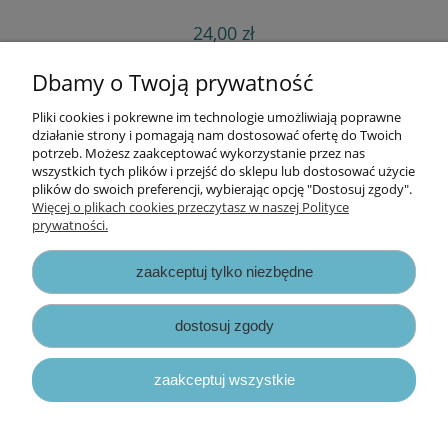
24,00 zł
do koszyka
Dbamy o Twoją prywatność
Pliki cookies i pokrewne im technologie umożliwiają poprawne
Informacje
działanie strony i pomagają nam dostosować ofertę do Twoich
potrzeb. Możesz zaakceptować wykorzystanie przez nas
wszystkich tych plików i przejść do sklepu lub dostosować użycie
Opłaty i koszty dostawy
plików do swoich preferencji, wybierając opcję "Dostosuj zgody".
Więcej o plikach cookies przeczytasz w naszej Polityce
prywatności.
Zniżki
zaakceptuj tylko niezbędne
Zapisy prawne
dostosuj zgody
zaakceptuj wszystkie