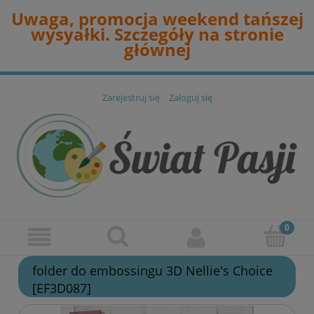
Uwaga, promocja weekend tańszej
wysyałki. Szczegóły na stronie
głównej
Zarejestruj się
Zaloguj się
folder do embossingu 3D Nellie's Choice
[EF3D087]