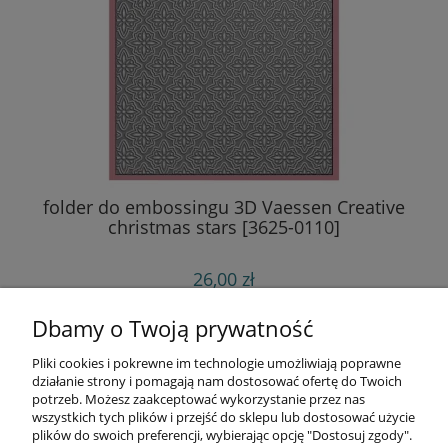
folder do embossingu 3D Vaessen Creative
christmas stars [3625-0110]
26,00 zł
do koszyka
Dbamy o Twoją prywatność
Pliki cookies i pokrewne im technologie umożliwiają poprawne
Informacje
działanie strony i pomagają nam dostosować ofertę do Twoich
potrzeb. Możesz zaakceptować wykorzystanie przez nas
wszystkich tych plików i przejść do sklepu lub dostosować użycie
Opłaty i koszty dostawy
plików do swoich preferencji, wybierając opcję "Dostosuj zgody".