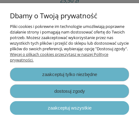
25,50 zł
do koszyka
Dbamy o Twoją prywatność
Pliki cookies i pokrewne im technologie umożliwiają poprawne
Informacje
działanie strony i pomagają nam dostosować ofertę do Twoich
potrzeb. Możesz zaakceptować wykorzystanie przez nas
wszystkich tych plików i przejść do sklepu lub dostosować użycie
Opłaty i koszty dostawy
plików do swoich preferencji, wybierając opcję "Dostosuj zgody".
Więcej o plikach cookies przeczytasz w naszej Polityce
prywatności.
Zniżki
zaakceptuj tylko niezbędne
Zapisy prawne
dostosuj zgody
zaakceptuj wszystkie
pokaż pełną wersję strony