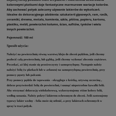
kolorowymi płatkami daje fantastyczne marmurowe wariacje kolorów.
Aby zachować połysk zalecamy używanie lakierów do wykończeń.
Idealne do dekoracyjnego zdobienia: sztukaterii gipsowych, ram, rzeźb,
ceramiki, drewna, metalu, kamienia, szkła, płótna, papieru, kartonu,
plastiku, mebli, powierzchni kolumn, ścian, sufitów, tynków i wielu
innych powierzchni.
Pojemność: 100 ml
Sposób użycia:
Nałożyć na powierzchnię równą warstwę kleju do złoceń pędzlem, jeśli chcemy
pozłocić całą powierzchnię, lub gąbką, jeśli chcemy wykonać złocenia częściowe.
Poczekać, aż klej stanie się przeźroczysty i samoprzylepny. Następnie należy
nałożyć folię (w płatkach lub w arkuszu) na samoprzylepną powierzchnię, przy
pomocy pęsety lub palcami.
Przy pomocy pędzla do tapowania - okrągłego z krótką, sztywną szczeciną ,
dobrze przytwierdzić folię do powierzchni, i usunąć niepotrzebne kawałki folii.
Aby otrzymać dekorację wielokolorową, wykorzystujemy różne kolory folii,
według uznania.
Należy pokryć lakierem ochronnym do złoceń. Jeśli zastosujemy
typowy lakier wodny - folia może się utlenić, a przy lakierach ochronnych w
spray'u traci połysk.