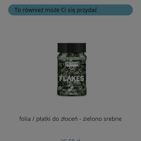
To również może Ci się przydać
folia / płatki do złoceń - zielono srebne