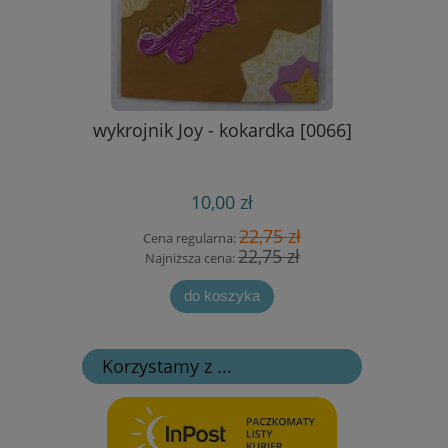
at & Dogs
wykrojnik Joy - kokardka [0066]
papier s
life of
10,00 zł
 zł
22,75 zł
Cena regularna:
Cen
 zł
22,75 zł
Najniższa cena:
Na
do koszyka
Korzystamy z ...