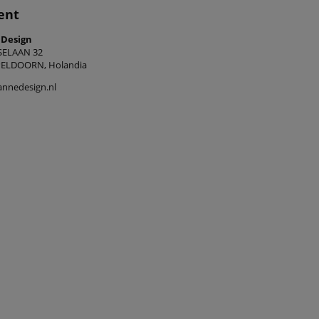
ent
 Design
SELAAN 32
PELDOORN, Holandia
nnedesign.nl