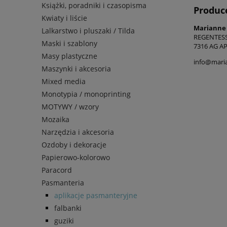
Książki, poradniki i czasopisma
Produc
Kwiaty i liście
Marianne
Lalkarstwo i pluszaki / Tilda
REGENTES
Maski i szablony
7316 AG A
Masy plastyczne
info@maria
Maszynki i akcesoria
Mixed media
Monotypia / monoprinting
MOTYWY / wzory
Mozaika
Narzędzia i akcesoria
Ozdoby i dekoracje
Papierowo-kolorowo
Paracord
Pasmanteria
aplikacje pasmanteryjne
falbanki
guziki