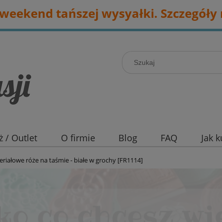
eekend tańszej wysyałki. Szczegóły 
 / Outlet
O firmie
Blog
FAQ
Jak 
riałowe róże na taśmie - białe w grochy [FR1114]