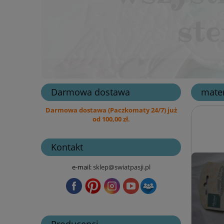
Darmowa dostawa
mater
Darmowa dostawa (Paczkomaty 24/7) już
od 100,00 zł.
Kontakt
e-mail:
sklep@swiatpasji.pl
Producenci