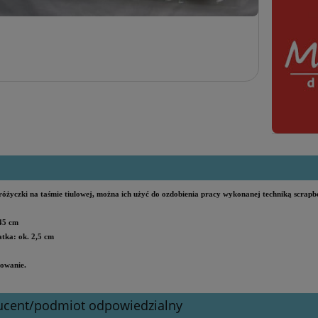
óżyczki na taśmie tiulowej, można ich użyć do ozdobienia pracy wykonanej techniką scrapb
 45 cm
tka: ok. 2,5 cm
owanie.
ucent/podmiot odpowiedzialny