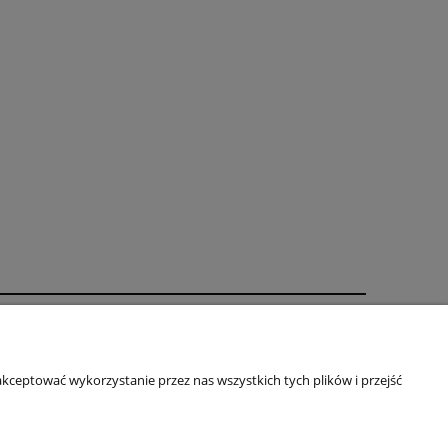
62,40 zł
Najniższa cena:
do koszyka
Zapisy prawne
O firmie
kceptować wykorzystanie przez nas wszystkich tych plików i przejść
Regulamin