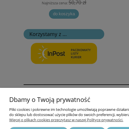
zł
50,70 zł
Najniższa cena:
Naj
do koszyka
Korzystamy z ...
Informacje
Opłaty i k
Dbamy o Twoją prywatność
Polityka prywatności i cookies
Formy opła
Pliki cookies i pokrewne im technologie umożliwiają poprawne działa
do sklepu lub dostosować użycie plików do swoich preferencji, wybiera
Odstąpienie od umowy i reklamacja
Koszt dost
Więcej o plikach cookies przeczytasz w naszej Polityce prywatności.