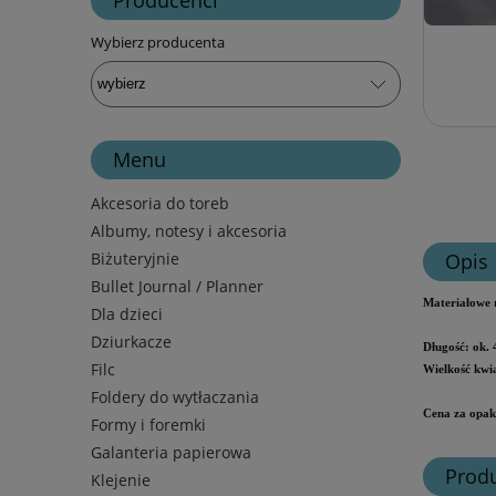
Wybierz producenta
Menu
Akcesoria do toreb
Albumy, notesy i akcesoria
Biżuteryjnie
Opis
Bullet Journal / Planner
Materiałowe r
Dla dzieci
Dziurkacze
Długość: ok.
Filc
Wielkość kwia
Foldery do wytłaczania
Cena za opak
Formy i foremki
Galanteria papierowa
Prod
Klejenie