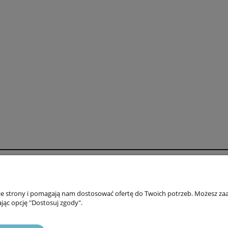
37,05 zł
3,50 zł
niższa cena:
Najniższa cena:
do koszyka
do koszyka
oszty dostawy
Zniżki
ty
Rabaty
nie strony i pomagają nam dostosować ofertę do Twoich potrzeb. Możesz zaa
jąc opcję "Dostosuj zgody".
awy
Promocje