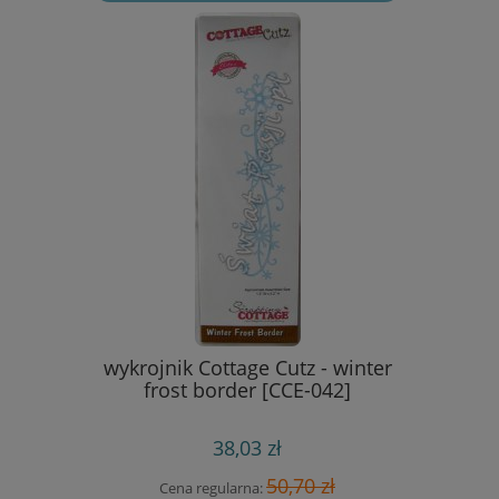
rap - Toy
wykrojnik Cottage Cutz - winter
wykrojnik
s
frost border [CCE-042]
si
38,03 zł
 zł
50,70 zł
Cena regularna:
Cen