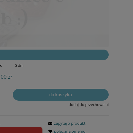
:
5 dni
,00 zł
do koszyka
dodaj do przechowalni
:
zapytaj o produkt
poleć znajomemu