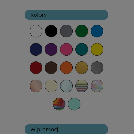
Kolory
W promocji