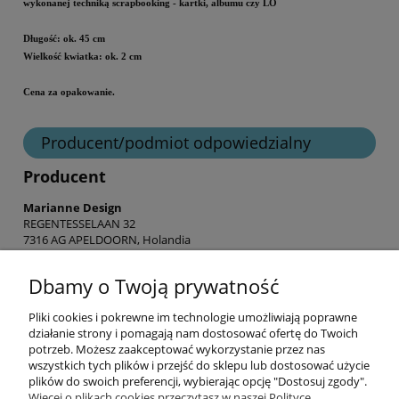
wykonanej techniką scrapbooking - kartki, albumu czy LO
Długość: ok. 45 cm
Wielkość kwiatka: ok. 2 cm
Cena za opakowanie.
Producent/podmiot odpowiedzialny
Producent
Marianne Design
REGENTESSELAAN 32
7316 AG APELDOORN, Holandia
info@mariannedesign.nl
Dbamy o Twoją prywatność
Pliki cookies i pokrewne im technologie umożliwiają poprawne
Informacje
działanie strony i pomagają nam dostosować ofertę do Twoich
potrzeb. Możesz zaakceptować wykorzystanie przez nas
wszystkich tych plików i przejść do sklepu lub dostosować użycie
Opłaty i koszty dostawy
plików do swoich preferencji, wybierając opcję "Dostosuj zgody".
Więcej o plikach cookies przeczytasz w naszej Polityce