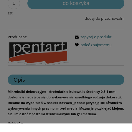
do koszyka
szt
dodaj do przechowalni
Producent:
zapytaj o produkt
poleć znajomemu
Opis
Mikrokulki dekoracyjne - drobniutkie kuleczki o średnicy 0,8-1 mm
doskonale nadające się do wykonywania wszelkiego rodzaju dekoracji.
Idealne do wypełnień w shaker box'ach, jednak przydają się również w
wykonywaniu innych prac np. mixed media. Można je przyklejać klejem,
ale i mieszać z pastami strukturalnymi lub gel medium.
Ilość: 40 g