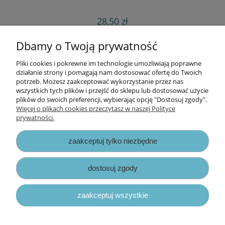
28,50 zł
do koszyka
Dbamy o Twoją prywatność
Pliki cookies i pokrewne im technologie umożliwiają poprawne
Informacje
działanie strony i pomagają nam dostosować ofertę do Twoich
potrzeb. Możesz zaakceptować wykorzystanie przez nas
wszystkich tych plików i przejść do sklepu lub dostosować użycie
Opłaty i koszty dostawy
plików do swoich preferencji, wybierając opcję "Dostosuj zgody".
Więcej o plikach cookies przeczytasz w naszej Polityce
prywatności.
Zniżki
zaakceptuj tylko niezbędne
Zapisy prawne
dostosuj zgody
zaakceptuj wszystkie