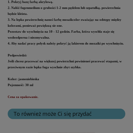
1. Pokryj bazę farbą akrylową.
2. Nałóź fugenmedium o grubości 1-2 mm pędzlem lub szpatułką. powierzchnia
będzie kleista.
3. Na lepka powierzchnię nanoś farbę mosaikcolor zważając na odstępy między
kolorami, ponieważ powiększą sie one.
Pozostaw do wyschnięcia na 10 - 12 godzin. Farba, która wyschła staje się
wodoodporna i niezmywalna.
4. Aby nadać pracy połysk należy pokryć ją lakierem do mozaiki po wyschnięciu.
Podpowiedzi:
Jeśli chcesz pracować na większej powierzchni powinieneś pracować etapami, w
przeciwnym razie lepka fuga wyschnie zbyt szybko.
Kolor: jasnoniebieska
Pojemność: 30 ml
Cena za opakowanie.
To również może Ci się przydać