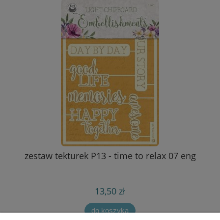
zestaw tekturek P13 - time to relax 07 eng
p
13,50 zł
do koszyka