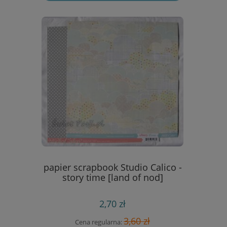
esign -
papier scrapbook Studio Calico -
wykroj
5]
story time [land of nod]
2,70 zł
 zł
3,60 zł
Cena regularna:
Cen