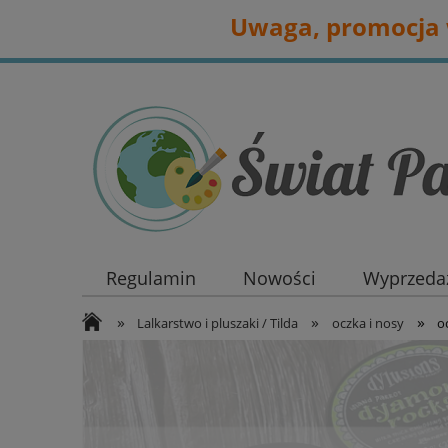
Uwaga, promocja w
Regulamin
Nowości
Wyprzedaż
»
»
»
Lalkarstwo i pluszaki / Tilda
oczka i nosy
o