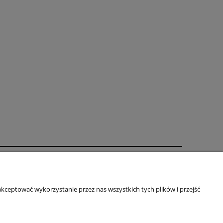
19,50 zł
Najniższa cena:
do koszyka
Zapisy prawne
O firmie
kceptować wykorzystanie przez nas wszystkich tych plików i przejść
Regulamin