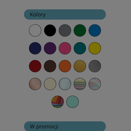
Kolory
W promocji