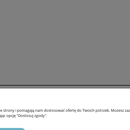
27,30 zł
19,50 zł
niższa cena:
Najniższa cena:
do koszyka
do koszyka
oszty dostawy
Zniżki
ty
Rabaty
nie strony i pomagają nam dostosować ofertę do Twoich potrzeb. Możesz zaa
jąc opcję "Dostosuj zgody".
awy
Promocje