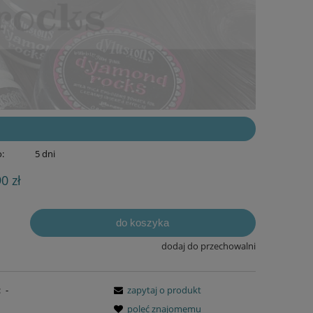
:
5 dni
90 zł
do koszyka
dodaj do przechowalni
:
-
zapytaj o produkt
poleć znajomemu