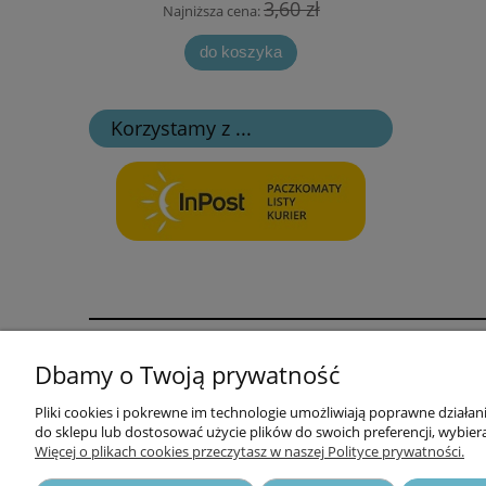
 zł
3,60 zł
Najniższa cena:
Naj
do koszyka
Korzystamy z ...
Informacje
Opłaty i k
Dbamy o Twoją prywatność
Polityka prywatności i cookies
Formy opła
Pliki cookies i pokrewne im technologie umożliwiają poprawne działa
do sklepu lub dostosować użycie plików do swoich preferencji, wybiera
Odstąpienie od umowy i reklamacja
Koszt dost
Więcej o plikach cookies przeczytasz w naszej Polityce prywatności.