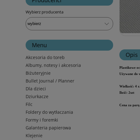
Wybierz producenta
Menu
Opis
Akcesoria do toreb
Albumy, notesy i akcesoria
Plastikowe oc
Biżuteryjnie
Używane do w
Bullet Journal / Planner
Wielkość: 4 
Dla dzieci
Ilość: 2szt
Dziurkacze
Filc
Cena za parę
Foldery do wytłaczania
Formy i foremki
Galanteria papierowa
Klejenie