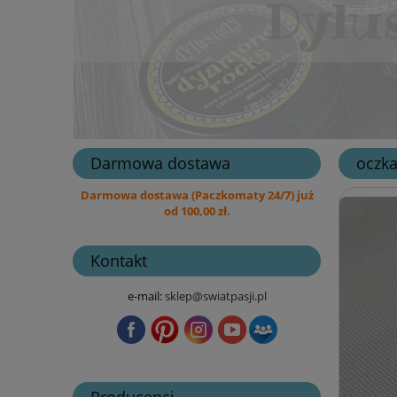
Darmowa dostawa
oczka
Darmowa dostawa (Paczkomaty 24/7) już
od 100,00 zł.
Kontakt
e-mail:
sklep@swiatpasji.pl
Producenci