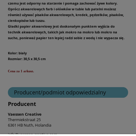
czemu jest odporny na starzenie i pomaga zachować żywe kolory.
Oprócz akwarelowych farb i ołówków w tubie lub patelni możesz
również używać pisaków akwarelowych, kredek, pędzelków, pisaków,
cienkopisów lub tuszu.
Gładki papier akwarelowy jest doskonałym punktem wyjścia do
technik akwarelowych, takich jak mokro na mokro lub mokro na
sucho, ponieważ papier ten lepiej radzi sobie z wodą i nie wypacza się.
Kolor: biały
Rozmiar: 30,5 x 30,5 cm
Cena za 1 arkusz.
Producent/podmiot odpowiedzialny
Producent
Vaessen Creative
Thermiekstraat 25
6361 HB Nuth, Holandia
info@vaessen-creative.com