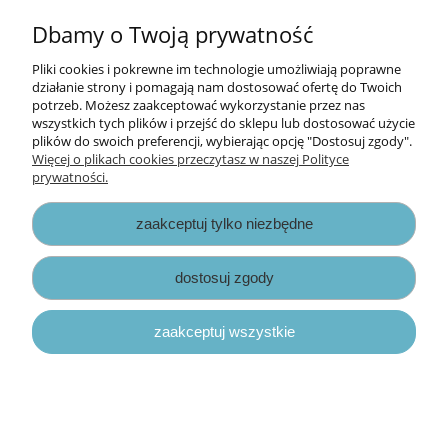
+31 (0) 45 524 3771
Dbamy o Twoją prywatność
Pliki cookies i pokrewne im technologie umożliwiają poprawne
Informacje
działanie strony i pomagają nam dostosować ofertę do Twoich
potrzeb. Możesz zaakceptować wykorzystanie przez nas
wszystkich tych plików i przejść do sklepu lub dostosować użycie
Opłaty i koszty dostawy
plików do swoich preferencji, wybierając opcję "Dostosuj zgody".
Więcej o plikach cookies przeczytasz w naszej Polityce
prywatności.
Zniżki
zaakceptuj tylko niezbędne
Zapisy prawne
dostosuj zgody
zaakceptuj wszystkie
pokaż pełną wersję strony
Sklep internetowy Shoper.pl