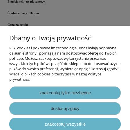
Pierścionek jest platynowy.
Średnica bazy: 16 mm
Cena za sztukę
Dbamy o Twoją prywatność
Pliki cookies i pokrewne im technologie umożliwiają poprawne
Informacje
działanie strony i pomagają nam dostosować ofertę do Twoich
potrzeb. Możesz zaakceptować wykorzystanie przez nas
wszystkich tych plików i przejść do sklepu lub dostosować użycie
Opłaty i koszty dostawy
plików do swoich preferencji, wybierając opcję "Dostosuj zgody".
Więcej o plikach cookies przeczytasz w naszej Polityce
prywatności.
Zniżki
zaakceptuj tylko niezbędne
Zapisy prawne
dostosuj zgody
zaakceptuj wszystkie