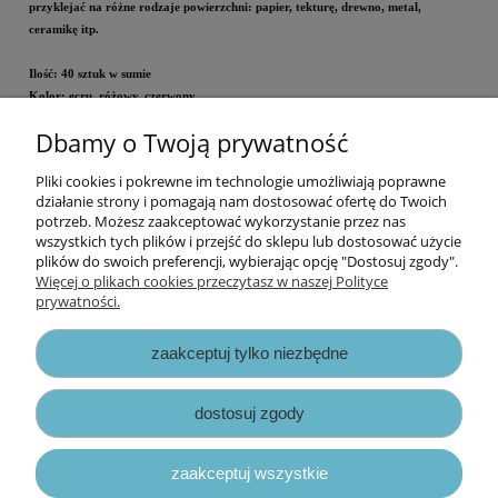
przyklejać na różne rodzaje powierzchni: papier, tekturę, drewno, metal,
ceramikę itp.
Ilość: 40 sztuk w sumie
Kolor: ecru, różowy, czerwony
Dbamy o Twoją prywatność
Cena za blister.
Pliki cookies i pokrewne im technologie umożliwiają poprawne
Informacje
działanie strony i pomagają nam dostosować ofertę do Twoich
potrzeb. Możesz zaakceptować wykorzystanie przez nas
wszystkich tych plików i przejść do sklepu lub dostosować użycie
Opłaty i koszty dostawy
plików do swoich preferencji, wybierając opcję "Dostosuj zgody".
Więcej o plikach cookies przeczytasz w naszej Polityce
prywatności.
Zniżki
zaakceptuj tylko niezbędne
Zapisy prawne
dostosuj zgody
zaakceptuj wszystkie