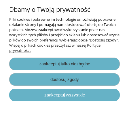
Informacje
Dbamy o Twoją prywatność
Opłaty i koszty dostawy
Pliki cookies i pokrewne im technologie umożliwiają poprawne
działanie strony i pomagają nam dostosować ofertę do Twoich
potrzeb. Możesz zaakceptować wykorzystanie przez nas
Zniżki
wszystkich tych plików i przejść do sklepu lub dostosować użycie
plików do swoich preferencji, wybierając opcję "Dostosuj zgody".
Zapisy prawne
Więcej o plikach cookies przeczytasz w naszej Polityce
prywatności.
zaakceptuj tylko niezbędne
dostosuj zgody
pokaż pełną wersję strony
zaakceptuj wszystkie
Sklep internetowy Shoper.pl