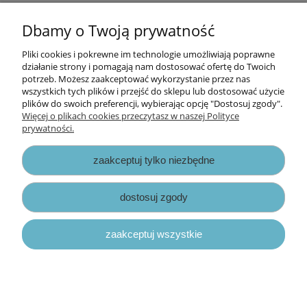
do koszyka
Dbamy o Twoją prywatność
Pliki cookies i pokrewne im technologie umożliwiają poprawne
Informacje
działanie strony i pomagają nam dostosować ofertę do Twoich
potrzeb. Możesz zaakceptować wykorzystanie przez nas
wszystkich tych plików i przejść do sklepu lub dostosować użycie
Opłaty i koszty dostawy
plików do swoich preferencji, wybierając opcję "Dostosuj zgody".
Więcej o plikach cookies przeczytasz w naszej Polityce
prywatności.
Zniżki
zaakceptuj tylko niezbędne
Zapisy prawne
dostosuj zgody
zaakceptuj wszystkie
pokaż pełną wersję strony
Sklep internetowy Shoper.pl